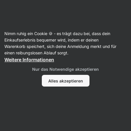
Aktin
Artikel
Nimm ruhig ein Cookie 🍪 - es trägt dazu bei, dass dein
Wie ernährt man sich gesund? 7
Einkaufserlebnis bequemer wird, indem er deinen
Warenkorb speichert, sich deine Anmeldung merkt und für
Tipps für gesunde Ernährung
einen reibungslosen Ablauf sorgt.
Weitere Informationen
Mgr. Kristýna Kovářová
10. 10. 2023
Nur das Notwendige akzeptieren
Teilen
Kommentare
5
47
Alles akzeptieren