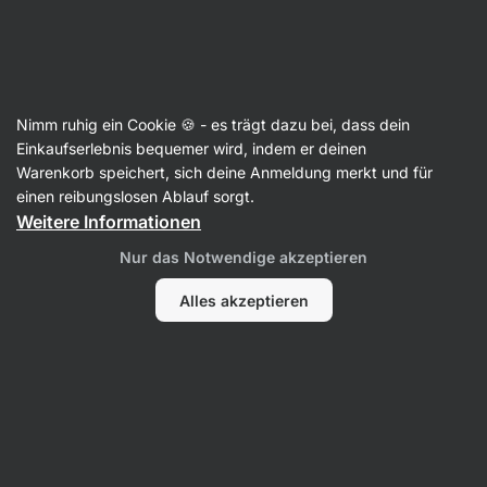
Aktin
Beilagen & Gebäck
Nimm ruhig ein Cookie 🍪 - es trägt dazu bei, dass dein
Getreidebeilagen
Einkaufserlebnis bequemer wird, indem er deinen
Warenkorb speichert, sich deine Anmeldung merkt und für
einen reibungslosen Ablauf sorgt.
Weitere Informationen
Nur das Notwendige akzeptieren
Alles akzeptieren
Bulgur
Quinoa
Couscous
Filter
Produkte:
10
Sortierung
:
Standard