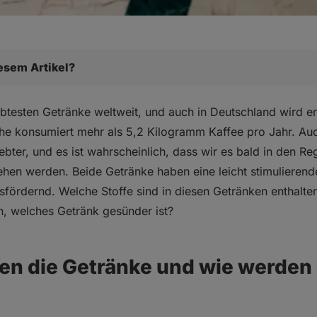
iesem Artikel?
tränke und wie werden sie hergestellt?
iebtesten Getränke weltweit, und auch in Deutschland wird e
reichsten Quellen von Antioxidantien
che konsumiert mehr als 5,2 Kilogramm Kaffee pro Jahr. A
ebter, und es ist wahrscheinlich, dass wir es bald in den Re
ehen werden. Beide Getränke haben eine leicht stimulieren
sfördernd. Welche Stoffe sind in diesen Getränken enthalten
Matcha Tee
, welches Getränk gesünder ist?
es definitiv nicht nur um Koffein
 die Getränke und wie werden 
ter Kaffee
 gesünder?
on einnehmen?