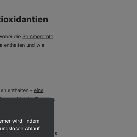
tioxidantien
 wobei die
Sommerernte
ha enthalten und wie
gen enthalten –
eine
 Gramm Matcha‑Tee etwa
stellt). Im Allgemeinen
r eine andere Substanz
uemer wird, indem
halten ist. Bei einer
bungslosen Ablauf
g Koffein zugeführt, was