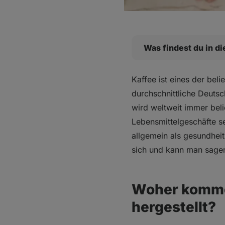
Was findest du in d
Woher kommen die Ge
Kaffee ist eines der bel
Matcha als eine der 
durchschnittliche Deuts
Koffein
wird weltweit immer beli
Antioxidantien
Lebensmittelgeschäfte s
Theanin
allgemein als gesundheit
BIO ⁠Japanischer 
sich und kann man sagen
Auch bei Kaffee geht 
Koffein
Antioxidantien
Woher kommen
BIO Frisch geröste
hergestellt?
Welches Getränk ist
Was sollte man dav