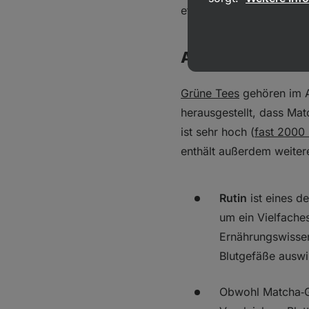
etwas weniger ist als im
Antioxidantien
Grüne Tees
gehören im Al
herausgestellt, dass Mat
ist sehr hoch (
fast 2000 
enthält außerdem weitere
Rutin
ist eines 
um ein Vielfaches
Ernährungswissens
Blutgefäße auswi
Obwohl Matcha‑G