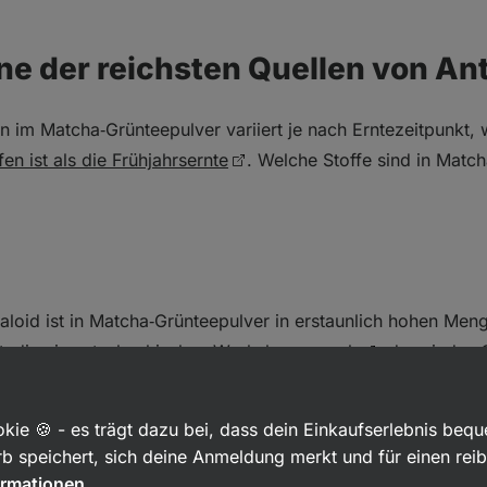
ne der reichsten Quellen von An
n im Matcha‑Grünteepulver variiert je nach Erntezeitpunkt,
fen ist als die Frühjahrsernte
. Welche Stoffe sind in Matc
aloid ist in Matcha‑Grünteepulver in erstaunlich hohen Men
Studie eines tschechischen Workshops ergab
, dass jedes
 (bei älteren Tees wurde ein geringerer Koffeingehalt festge
epulver enthaltene Koffein (das früher fälschlicherweise fü
kie 🍪 - es trägt dazu bei, dass dein Einkaufserlebnis beq
rde) chemisch identisch mit dem Koffein, das im Kaffee ent
b speichert, sich deine Anmeldung merkt und für einen rei
 2 g Matcha‑Tee pro Getränk werden dem Körper etwa 60 m
ormationen