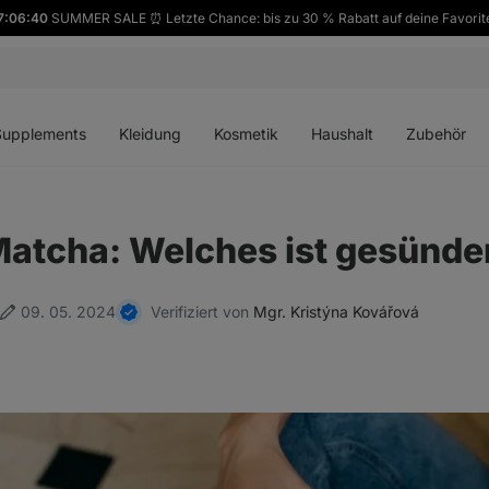
7:06:39
SUMMER SALE ⏰ Letzte Chance: bis zu 30 % Rabatt auf deine Favorit
ü
Menü
Menü
Menü
Menü
en
öffnen
öffnen
öffnen
öffnen
Supplements
Kleidung
Kosmetik
Haushalt
Zubehör
Matcha: Welches ist gesünde
09. 05. 2024
Verifiziert von
Mgr. Kristýna Kovářová