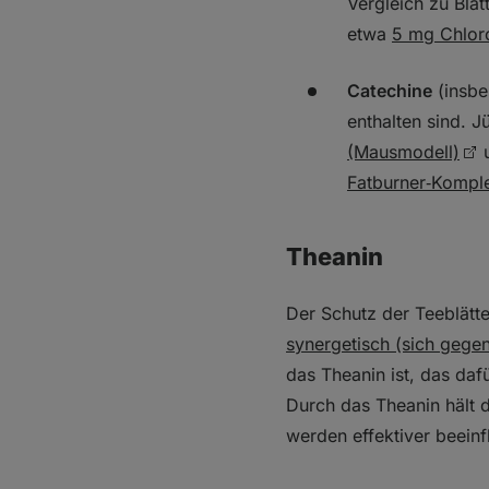
Vergleich zu Bla
etwa
5 mg Chlor
Catechine
(insbe
enthalten sind. 
(Mausmodell)
Fatburner‑Kompl
Theanin
Der Schutz der Teeblätt
synergetisch (sich gegen
das Theanin ist, das daf
Durch das Theanin hält 
werden effektiver beeinfl