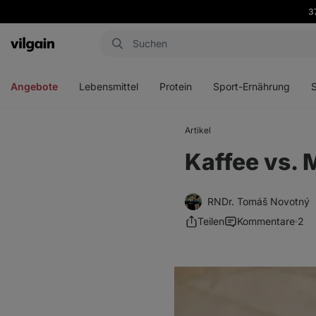
3
Aktin
Menü
Menü
Menü
Men
öffnen
öffnen
öffnen
öffn
Angebote
Lebensmittel
Protein
Sport-Ernährung
Artikel
Kaffee vs. 
RNDr. Tomáš Novotný
Teilen
Kommentare
2