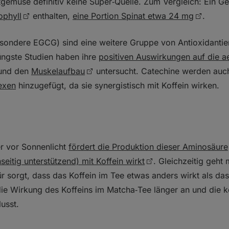
ttgemüse definitiv keine Super‑Quelle. Zum Vergleich: Ein 
ophyll
enthalten,
eine Portion Spinat etwa 24 mg
.
sondere EGCG) sind eine weitere Gruppe von Antioxidantie
Jüngste Studien haben ihre
positiven Auswirkungen auf die a
und den
Muskelaufbau
untersucht. Catechine werden auch
exen
hinzugefügt, da sie synergistisch mit Koffein wirken.
er vor Sonnenlicht
fördert die Produktion dieser Aminosäure
seitig unterstützend) mit Koffein wirkt
. Gleichzeitig geht
ür sorgt, dass das Koffein im Tee etwas anders wirkt als das
die Wirkung des Koffeins im Matcha‑Tee länger an und die k
usst.