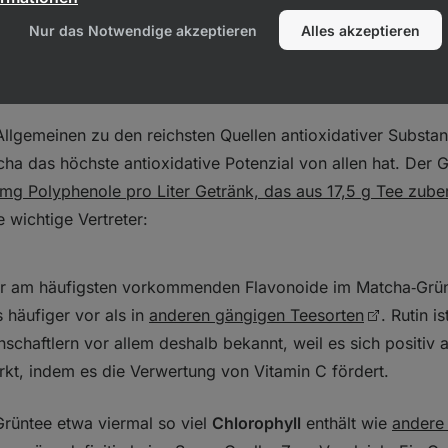
 Espresso.
Nur das Notwendige akzeptieren
Alles akzeptieren
lgemeinen zu den reichsten Quellen antioxidativer Substan
cha das höchste antioxidative Potenzial von allen hat. Der 
mg Polyphenole pro Liter Getränk, das aus 17,5 g Tee zuber
 wichtige Vertreter:
der am häufigsten vorkommenden Flavonoide im Matcha‑Grü
 häufiger vor als in
anderen gängigen Teesorten
. Rutin is
chaftlern vor allem deshalb bekannt, weil es sich positiv 
rkt, indem es die Verwertung von Vitamin C fördert.
rüntee etwa viermal so viel
Chlorophyll
enthält wie
andere