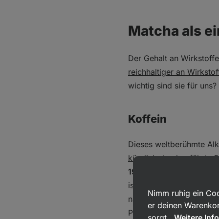
Matcha als ei
Der Gehalt an Wirkstoffe
reichhaltiger an Wirkstof
wichtig sind sie für uns?
Koffein
Dieses weltberühmte Alk
kürzlich durchgeführte 
19–44 mg Koffein
enthält
ist das im Matcha‑Grünte
Nimm ruhig ein Coo
namens Thein gehalten wu
er deinen Warenkor
Portion von weniger als
sorgt.
Weitere Inf