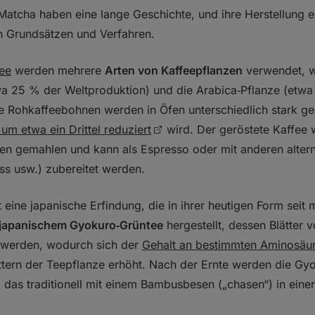
Matcha haben eine lange Geschichte, und ihre Herstellung e
en Grundsätzen und Verfahren.
ee
werden mehrere
Arten von Kaffeepflanzen
verwendet, w
wa 25 % der Weltproduktion) und die Arabica‑Pflanze (etw
ie Rohkaffeebohnen werden in Öfen unterschiedlich stark g
um etwa ein Drittel reduziert
wird. Der geröstete Kaffee 
en gemahlen und kann als Espresso oder mit anderen alter
ss usw.) zubereitet werden.
t eine japanische Erfindung, die in ihrer heutigen Form seit
japanischem Gyokuro‑Grüntee
hergestellt, dessen Blätter v
 werden, wodurch sich der
Gehalt an bestimmten Aminosäur
ttern der Teepflanze erhöht. Nach der Ernte werden die Gyo
, das traditionell mit einem Bambusbesen („chasen“) in einer