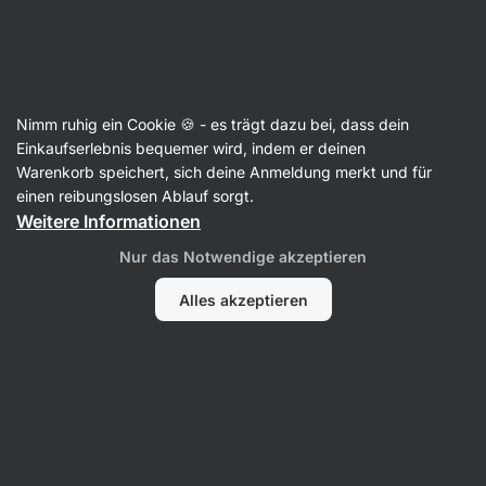
Aktin
Kochen & Backen
Nimm ruhig ein Cookie 🍪 - es trägt dazu bei, dass dein
Sauerteig, Backpulver & Hefe
Einkaufserlebnis bequemer wird, indem er deinen
Warenkorb speichert, sich deine Anmeldung merkt und für
einen reibungslosen Ablauf sorgt.
Weitere Informationen
Nur das Notwendige akzeptieren
Alles akzeptieren
Backpulver
Backnatron
Hefe
Filter
Produkte:
4
Sortierung
:
Standard