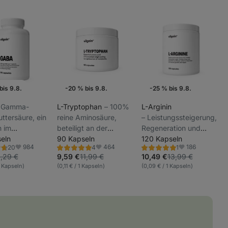
bis 9.8.
-20 % bis 9.8.
-25 % bis 9.8.
naktion
Wochenaktion
Wochenaktion
–⁠ Gamma-
L-Tryptophan
⁠–⁠ 100%
L-Arginin
ttersäure, ein
reine Aminosäure,
⁠–⁠ Leistungssteigerung,
h im
beteiligt an der
Regeneration und
ichen Körper
eln
Synthese von Serotonin
90 Kapseln
Pump, ideal für Kraft-
120 Kapseln
984
464
186
20
4
1
mender
und Melatonin,
und
ng
Bewertung
Bewertung
Favoriten
Favoriten
Favoriten
5.0/5,
5.0/5,
,29 €
9,59 €
11,99 €
10,49 €
13,99 €
ansmitter
Nahrungsergänzungsmittel,
Ausdauersportarten,
4
1
1 Kapseln)
(0,11 € / 1 Kapseln)
(0,09 € / 1 Kapseln)
nen
Rezensionen
Rezension
ohne Füllstoffe
Nahrungsergänzungsmitt