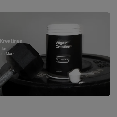
sergänzungsmittel
Shilajit und Tribulus,
Nahrungsergänzungsmitt
 Kreatinen
 der
 dem Markt