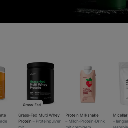
Grass-Fed
late
Grass-Fed Multi Whey
Protein Milkshake
Micellar
nade
Protein
⁠–⁠ Proteinpulver
⁠–⁠ Milch-Protein-Drink
⁠–⁠ lang
mit
mit cremigem
resorbie