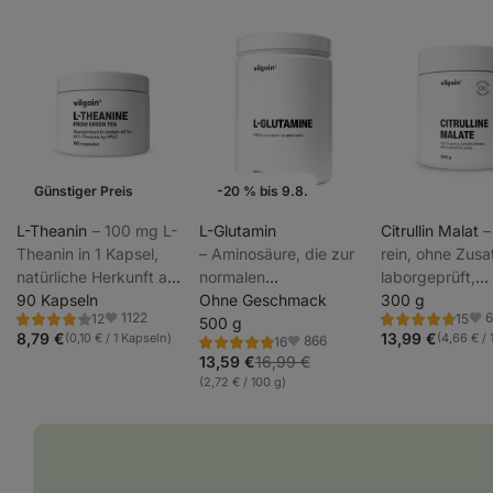
Günstiger Preis
-20 % bis 9.8.
Wochenaktion
L-Theanin
⁠–⁠ 100 mg L-
L-Glutamin
Citrullin Malat
⁠
Theanin in 1 Kapsel,
⁠–⁠ Aminosäure, die zur
rein, ohne Zusa
natürliche Herkunft aus
normalen
laborgeprüft,
grünem Tee zur
90 Kapseln
Muskelfunktion
Ohne Geschmack
Nahrungsergän
300 g
1122
12
15
Unterstützung der
beiträgt, geeignet für
500 g
Bewertung
Bewertung
Favoriten
Fav
4.1/5,
4.7/5,
8,79 €
13,99 €
(0,10 € / 1 Kapseln)
(4,66 € / 
866
16
Entspannung,
Sportler und geistig
Bewertung
Favoriten
12
15
4.8/5,
13,59 €
16,99 €
Rezensionen
Rezensionen
Nahrungsergänzungsmittel
geforderte Personen,
16
(2,72 € / 100 g)
Rezensionen
Nahrungsergänzungsmittel