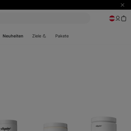
Benac
ausbl
Menü
öffnen
Neuheiten
Ziele 💪
Pakete