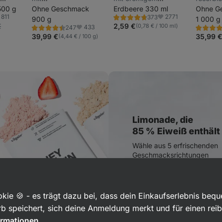
– ohne
500 g
Verdauungsenzymen –
Ohne Geschmack
Geschmack, 33 g
Erdbeere 330 ml
dicke c
Ohne G
811
2771
373
ßt mit
aus 3 Proteinquellen für
900 g
Eiweiß pro Portion, mit
Konsiste
1 000 g
Bewertung
voriten
Favoriten
4.6/5,
€
2,59 €
(0,78 € / 100 ml)
433
247
verlängerte
niedrigem
künstli
Bewertung
Bewertu
Favoriten
373
4.4/5,
4.4/5,
39,99 €
35,99 
(4,44 € / 100 g)
Rezensionen
Proteinfreisetzung,
Laktosegehalt
und Süß
247
104
Rezensionen
Rezensio
natürlich gesüßt mit
Stevia
Limonade, die
85 % Eiweiß enthält
Wähle aus 5 erfrischenden
Geschmacksrichtungen
Kaufen
kie 🍪 - es trägt dazu bei, dass dein Einkaufserlebnis beq
b speichert, sich deine Anmeldung merkt und für einen rei
ormationen