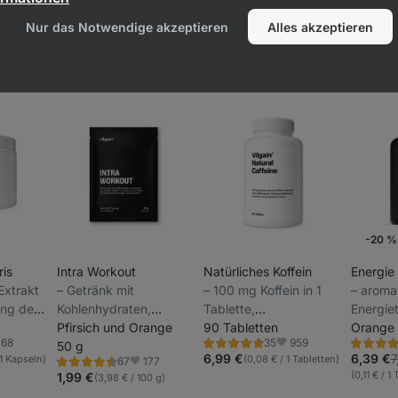
Nur das Notwendige akzeptieren
Alles akzeptieren
-20 % 
Woche
ris
Intra Workout
Natürliches Koffein
Energie
 Extrakt
⁠–⁠ Getränk mit
⁠–⁠ 100 mg Koffein in 1
⁠–⁠ aroma
ung des
Kohlenhydraten,
Tablette,
Energiet
d der
Elektrolyten und Koffein
Pfirsich und Orange
Markenrohstoff
90 Tabletten
unterst
Orange 
768
959
35
rdisiert
für langanhaltende
50 g
NATCAFF® aus
Konzent
Bewertung
Bewertu
oriten
Favoriten
4.6/5,
4.3/5,
6,99 €
6,39 €
7
 1 Kapseln)
(0,08 € / 1 Tabletten)
177
67
dioscin
Belastung,
schonend extrahierten
Leistun
Bewertung
Favoriten
35
100
(0,11 € / 1
4.4/5,
1,99 €
(3,98 € / 100 g)
Rezensionen
Rezensio
nine,
Nahrungsergänzungsmittel
Kaffeebohnen,
Steviolg
67
Rezensionen