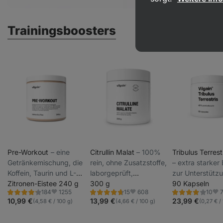
Trainingsboosters
Pre-Workout
⁠–⁠ eine
Citrullin Malat
⁠–⁠ 100%
Tribulus Terrest
Getränkemischung, die
rein, ohne Zusatzstoffe,
⁠–⁠ extra starker
Koffein, Taurin und L-
laborgeprüft,
zur Unterstütz
Theanin enthält; Koffein
Zitronen-Eistee 240 g
Nahrungsergänzungsmittel
300 g
Muskeltonus un
90 Kapseln
1255
608
184
15
10
verbessert die
Energie, standa
Bewertung
Bewertung
Bewertung
Favoriten
Favoriten
Fav
4.3/5,
4.7/5,
4.0/5,
10,99 €
13,99 €
23,99 €
(4,58 € / 100 g)
(4,66 € / 100 g)
(0,27 € /
Wachsamkeit und die
auf 40 % Proto
184
15
10
Rezensionen
Rezensionen
Rezensionen
Konzentration,
und 90 % Sapo