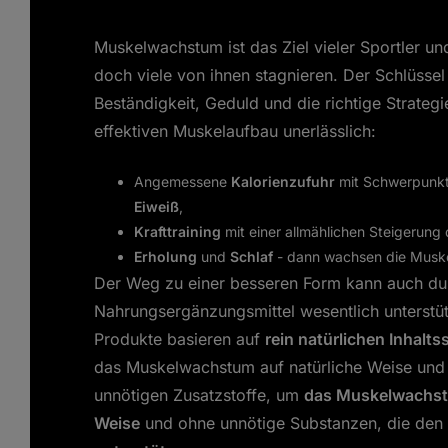
Muskelwachstum ist das Ziel vieler Sportler und
doch viele von ihnen stagnieren. Der Schlüssel 
Beständigkeit, Geduld und die richtige Strategie
effektiven Muskelaufbau unerlässlich:
Angemessene
Kalorienzufuhr
mit Schwerpunk
Eiweiß
,
Krafttraining
mit einer allmählichen Steigerung 
Erholung
und
Schlaf
- dann wachsen die Muskel
Der Weg zu einer besseren Form kann auch dur
Nahrungsergänzungsmittel wesentlich unterstü
Produkte basieren auf
rein natürlichen Inhalts
das Muskelwachstum auf natürliche Weise und 
unnötigen Zusatzstoffe, um
das Muskelwachstu
Weise
und ohne unnötige Substanzen, die den 