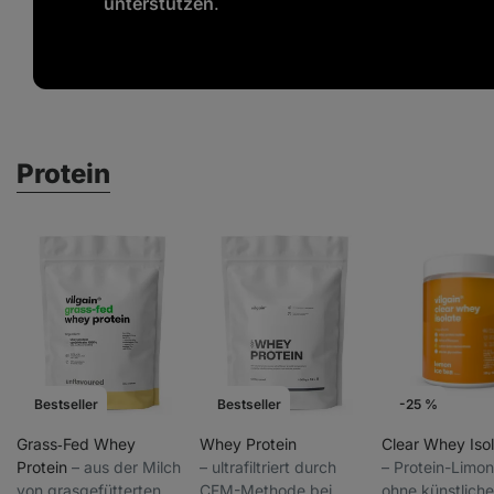
unterstützen
.
Protein
Bestseller
Bestseller
-25 %
Wochenaktion
Grass‑Fed Whey
Whey Protein
Clear Whey Iso
Protein
⁠–⁠ aus der Milch
⁠–⁠ ultrafiltriert durch
⁠–⁠ Protein-Limo
von grasgefütterten
CFM-Methode bei
ohne künstliche