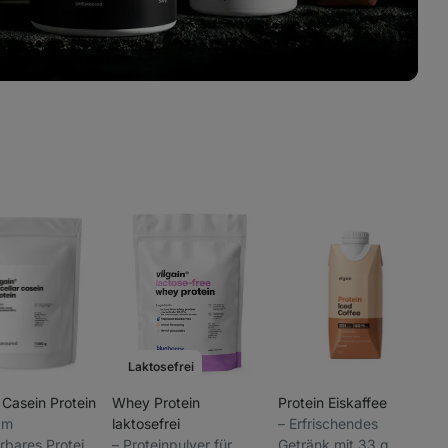
Laktosefrei
 Casein Protein
Whey Protein
Protein Eiskaffee
sam
laktosefrei
⁠–⁠ Erfrischendes
rbares Protein,
⁠–⁠ Proteinpulver für
Getränk mit 33 g