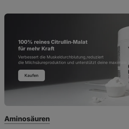
geeignet vor
Nahrungsergän
körperlicher Aktivität
für Männer
100% reines Citrullin‑Malat
für mehr Kraft
Verbessert die Muskeldurchblutung,reduziert
die Milchsäureproduktion und unterstützt deine maximale 
Kaufen
Aminosäuren