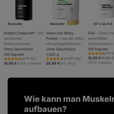
Bestseller
Bestseller
-20 % bis 9.8.
Wochenaktion
Kreatin Creapure®
⁠–⁠ mit
Grass‑Fed Whey
EAA
⁠–⁠ Dosis vo
deutschem
Protein
⁠–⁠ aus der Milch
essentiellen
Markenzeichen,
von grasgefütterten
Aminosäuren in
steigert die körperliche
Ohne Geschmack
Kühen aus nachhaltiger
Ohne Geschmack
Kapseln,
150 Kapseln
3
7
Leistungsfähigkeit bei
120 Kapseln
Haltung, mit Stevia
1 000 g
Nahrungsergän
Bewertung
Favo
4.3/5,
15,99 €
19,99 €
1714
2182
241
3233
aufeinanderfolgenden
gesüßt, ultrafiltriert bei
Bewertung
Bewertung
Favoriten
Favoriten
7
(0,11 € / 1 Kapseln)
4.6/5,
4.5/5,
18,99 €
39,99 €
(0,16 € / 1 Kapseln)
(4 € / 100 g)
Rezensionen
kurzen Intervallen,
niedrigen
241
3233
Rezensionen
Rezensionen
Nahrungsergänzungsmittel
Temperaturen
Wie kann man Muskel
aufbauen?