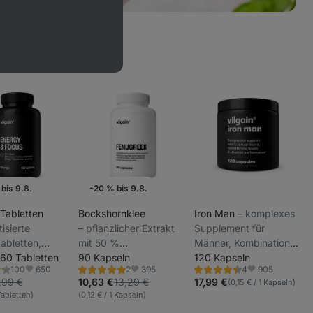
bis 9.8.
-20 % bis 9.8.
naktion
Wochenaktion
 Tabletten
Bockshornklee
Iron Man
⁠–⁠ komplexes
tisierte
⁠–⁠ pflanzlicher Extrakt
Supplement für
abletten,
mit 50 %
Männer, Kombination
ützen
60 Tabletten
Saponingehalt,
90 Kapseln
aus natürlichen
120 Kapseln
650
395
905
100
2
4
ration und
Nahrungsergänzungsmittel
Extrakten und
ng
Bewertung
Bewertung
Favoriten
Favoriten
Favoriten
5.0/5,
4.5/5,
,99 €
10,63 €
13,29 €
17,99 €
(0,15 € / 1 Kapseln)
g, gesüßt mit
Vitaminen
2
4
 Tabletten)
(0,12 € / 1 Kapseln)
nen
Rezensionen
Rezensionen
lycosiden,
einschließlich Maca,