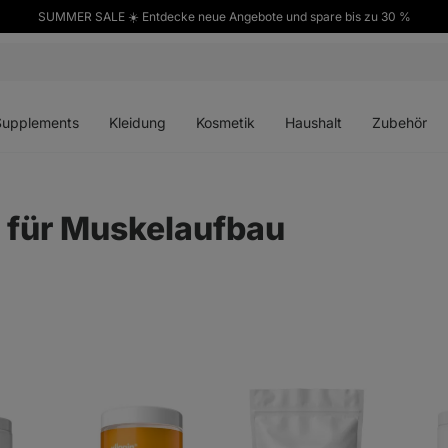
SUMMER SALE ☀️ Entdecke neue Angebote und spare bis zu 30 %
ü
Menü
Menü
Menü
Menü
en
öffnen
öffnen
öffnen
öffnen
Supplements
Kleidung
Kosmetik
Haushalt
Zubehör
 für Muskelaufbau