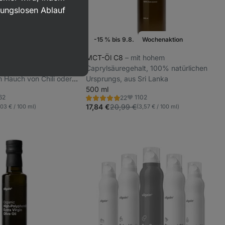
bungslosen Ablauf
-15 % bis 9.8.
Wochenaktion
livenöl im Spray
MCT-Öl C8
⁠–⁠ mit hohem
, aus spanischen Oliven,
Caprylsäuregehalt, 100% natürlichen
n Hauch von Chili oder
Ursprungs, aus Sri Lanka
vor allem für die kalte
500 ml
62
1102
22
Bewertung
riten
Favoriten
5.0/5,
17,84 €
20,99 €
,03 € / 100 ml)
(3,57 € / 100 ml)
22
Rezensionen