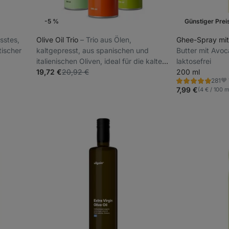
-5 %
Günstiger Prei
esstes,
Olive Oil Trio
⁠–⁠ Trio aus Ölen,
Ghee-Spray mi
tischer
kaltgepresst, aus spanischen und
Butter mit Avo
italienischen Oliven, ideal für die kalte
laktosefrei
Küche
19,72 €
20,92 €
200 ml
281
Bewertung
Fa
4.9/5,
7,99 €
(4 € / 100 m
281
Rezensionen