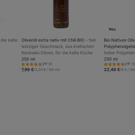
Neu
r die kalte
Olivenöl extra nativ mit Chili BIO
⁠–⁠ fein
Bio Natives Oli
würziger Geschmack, aus kretischen
Polyphenolgeha
Koroneiki‑Oliven, für die kalte Küche
hoher Polypheno
250 ml
intensiver Ges
250 ml
51
7
3
4
griechischen P
Bewertung
Bewertung
Favoriten
Favo
4.0/5,
4.8/5,
7,99 €
22,49 €
(3,20 € / 100 ml)
(9 € / 10
3
4
Rezensionen
Rezensionen