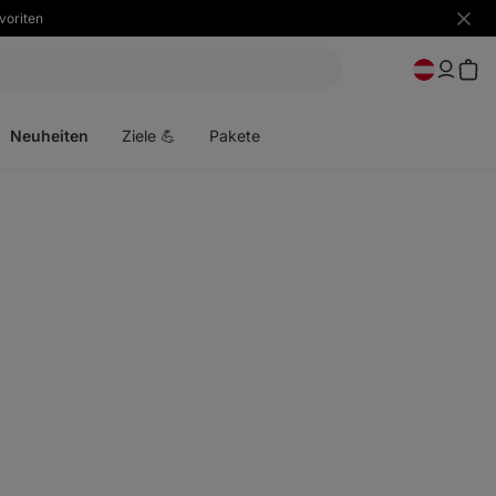
voriten
Benac
ausbl
Menü
öffnen
Neuheiten
Ziele 💪
Pakete