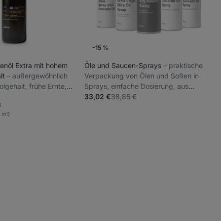
-15 %
venöl Extra mit hohem
Öle und Saucen-Sprays
⁠–⁠ praktische
lt
⁠–⁠ außergewöhnlich
Verpackung von Ölen und Soßen in
lgehalt, frühe Ernte,
Sprays, einfache Dosierung, aus
chmack aus dem
hochwertigen Zutaten hergestellt
33,02 €
38,85 €
8
eloponnes
riten
0 ml)