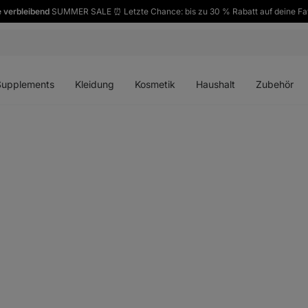
 verbleibend
SUMMER SALE ⏰ Letzte Chance: bis zu 30 % Rabatt auf deine Fa
ü
Menü
Menü
Menü
Menü
en
öffnen
öffnen
öffnen
öffnen
Supplements
Kleidung
Kosmetik
Haushalt
Zubehör