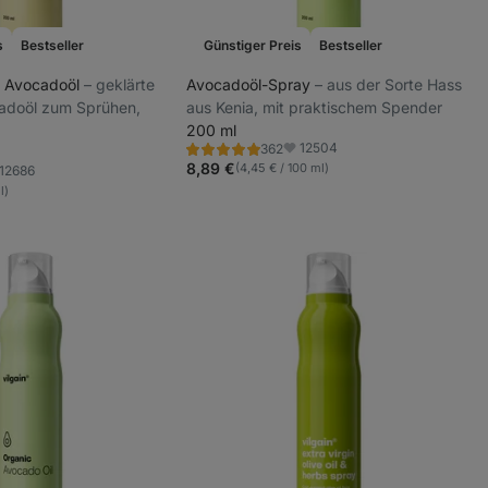
s
Bestseller
Günstiger Preis
Bestseller
t Avocadoöl
⁠–⁠ geklärte
Avocadoöl-Spray
⁠–⁠ aus der Sorte Hass
cadoöl zum Sprühen,
aus Kenia, mit praktischem Spender
200 ml
12504
362
Bewertung
Favoriten
4.9/5,
8,89 €
(4,45 € / 100 ml)
12686
voriten
362
l)
Rezensionen