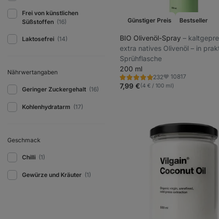
Frei von künstlichen
Günstiger Preis
Bestseller
Süßstoffen
(16)
BIO Olivenöl-Spray
⁠–⁠ kaltgepr
Laktosefrei
(14)
extra natives Olivenöl – in prak
Sprühflasche
200 ml
Nährwertangaben
10817
232
Bewertung
Favoriten
4.9/5,
7,99 €
(4 € / 100 ml)
Geringer Zuckergehalt
(16)
232
Rezensionen
Kohlenhydratarm
(17)
Geschmack
Chilli
(1)
Gewürze und Kräuter
(1)