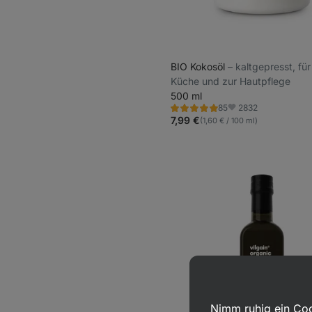
BIO Kokosöl
⁠–⁠ kaltgepresst, fü
Küche und zur Hautpflege
500 ml
2832
85
Bewertung
Favoriten
5.0/5,
7,99 €
(1,60 € / 100 ml)
85
Rezensionen
Nimm ruhig ein Coo