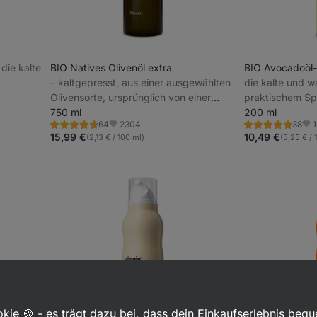
r die kalte
BIO Natives Olivenöl extra
BIO Avocadoöl
⁠–⁠ kaltgepresst, aus einer ausgewählten
die kalte und w
Olivensorte, ursprünglich von einer
praktischem Sp
Familienfarm in Griechenland
750 ml
Fuerte Avocado
200 ml
2304
64
38
Bewertung
Bewertung
Favoriten
Fav
4.8/5,
5.0/5,
15,99 €
10,49 €
(2,13 € / 100 ml)
(5,25 € / 
64
38
Rezensionen
Rezensionen
kie 🍪 - es trägt dazu bei, dass dein Einkaufserlebnis beq