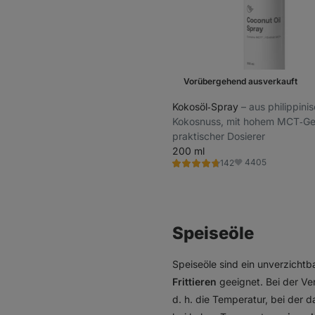
Vorübergehend ausverkauft
Kokosöl‑Spray
⁠–⁠ aus philippini
Kokosnuss, mit hohem MCT‑Geh
praktischer Dosierer
200 ml
4405
142
Bewertung
Favoriten
4.6/5,
142
Rezensionen
Speiseöle
Speiseöle sind ein unverzicht
Frittieren
geeignet. Bei der Ve
d. h. die Temperatur, bei der d