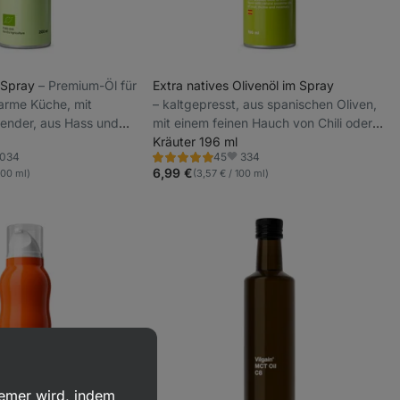
-Spray
⁠–⁠ Premium-Öl für
Extra natives Olivenöl im Spray
arme Küche, mit
⁠–⁠ kaltgepresst, aus spanischen Oliven,
ender, aus Hass und
mit einem feinen Hauch von Chili oder
s aus Kenia
Kräutern, ideal vor allem für die kalte
Kräuter 196 ml
1034
334
45
Küche
Bewertung
oriten
Favoriten
5.0/5,
6,99 €
100 ml)
(3,57 € / 100 ml)
45
Rezensionen
uemer wird, indem