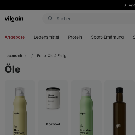
3 Tage
Aktin
Menü
Menü
Menü
Men
öffnen
öffnen
öffnen
öffn
Angebote
Lebensmittel
Protein
Sport-Ernährung
Lebensmittel
Fette, Öle & Essig
Öle
Kokosöl