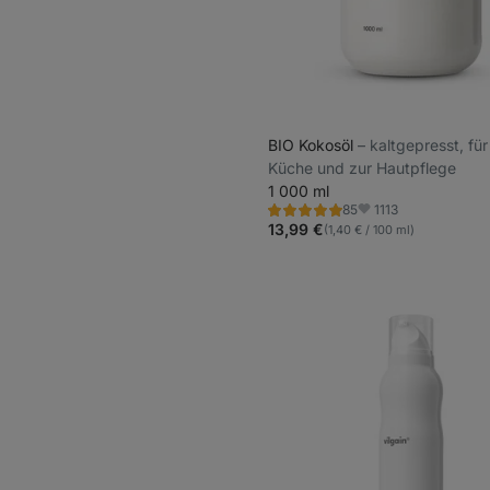
BIO Kokosöl
⁠–⁠ kaltgepresst, fü
Küche und zur Hautpflege
1 000 ml
1113
85
Bewertung
Favoriten
5.0/5,
13,99 €
(1,40 € / 100 ml)
85
Rezensionen