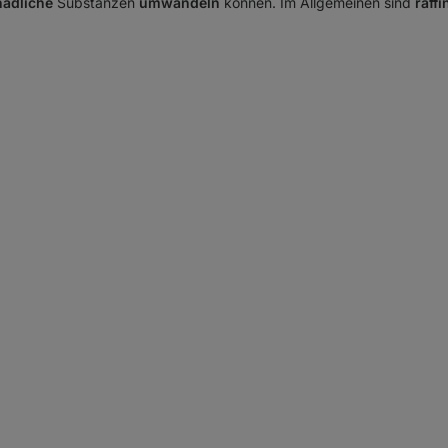
hädliche
Substanzen
umwandeln
können. Im Allgemeinen sind
raffi