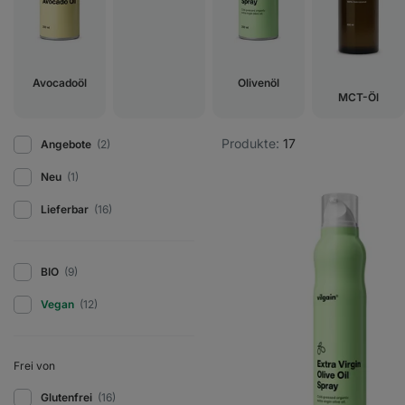
Avocadoöl
Olivenöl
MCT-Öl
Produkte:
17
Angebote
(2)
Neu
(1)
Lieferbar
(16)
BIO
(9)
Vegan
(12)
Frei von
Glutenfrei
(16)