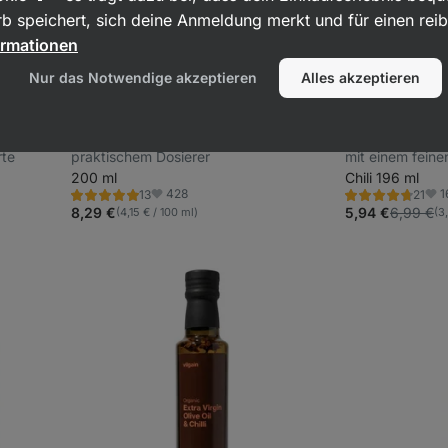
b speichert, sich deine Anmeldung merkt und für einen rei
ormationen
Nur das Notwendige akzeptieren
Alles akzeptieren
-15 % bis 9.8.
BIO Kokosöl-Spray
⁠–⁠ 93% MCT-Gehalt,
Extra natives O
lsten
ökologisch nachhaltige Herstellung, mit
⁠–⁠ kaltgepresst
rte
praktischem Dosierer
mit einem feine
200 ml
Kräutern, ideal 
Chili 196 ml
428
1
13
21
Küche
Bewertung
Bewertung
Favoriten
Favo
5.0/5,
4.8/5,
8,29 €
5,94 €
6,99 €
(4,15 € / 100 ml)
(3
13
21
Rezensionen
Rezensionen