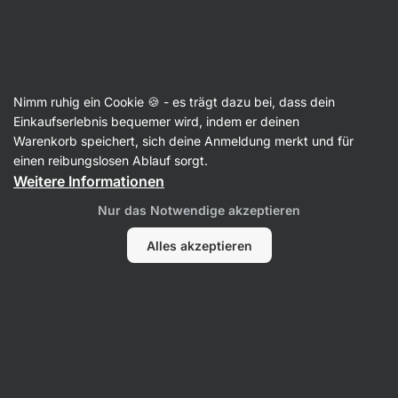
Aktin
Gelenke
Nimm ruhig ein Cookie 🍪 - es trägt dazu bei, dass dein
Kollagen
Einkaufserlebnis bequemer wird, indem er deinen
Warenkorb speichert, sich deine Anmeldung merkt und für
einen reibungslosen Ablauf sorgt.
Weitere Informationen
Nur das Notwendige akzeptieren
Meereskollagen
Alles akzeptieren
Rinderkollagen
Filter
Produkte:
11
Sortierung
:
Standard