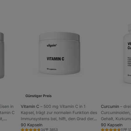
Günstiger Preis
⁠ Eisen in
Vitamin C
⁠–⁠ 500 mg Vitamin C in 1
Curcumin
⁠–⁠ dr
itamin C
Kapsel, trägt zur normalen Funktion des
Curcuminoiden, 
t,
Immunsystems bei, hilft, den Grad der
Gehalt, Kurkuma
Müdigkeit und Erschöpfung zu
90 Kapseln
normale Leberfu
90 Kapseln
3853
1
34
11
verringern
Nahrungsergän