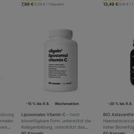
Bewertung
Bewertung
Favoriten
Favo
4.7/5,
4.7/5,
7,99 €
13,49 €
(0,09 € / 1 Kapseln)
(0,15 € / 
34
11
Rezensionen
Rezensionen
-15 % bis 9.8.
Wochenaktion
-20 % bis 9.8.
stützung
Liposomales Vitamin C
⁠–⁠ hoch
BIO Astaxanthi
rmalen
bioverfügbare Form, unterstützt die
Haematococcus 
bare
Kollagenbildung, unterstützt das
hoher Bioverfüg
lichen
Immunsystem,
90 Kapseln
Nahrungsergän
60 Kapseln