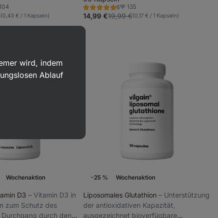
104
135
6
Bewertung
oriten
Favoriten
5.0/5,
€
14,99 €
19,99 €
(0,43 € / 1 Kapseln)
(0,17 € / 1 Kapseln)
6
Rezensionen
uemer wird, indem
bungslosen Ablauf
Wochenaktion
-25 %
Wochenaktion
tamin D3
⁠–⁠ Vitamin D3 in
Liposomales Glutathion
⁠–⁠ Unterstützung
rm zum Schutz des
der antioxidativen Kapazität,
m Durchgang durch den
ausgezeichnet bioverfügbare