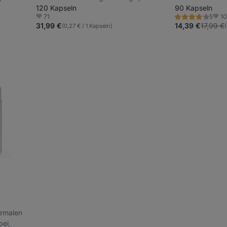
Nahrungsergänzungsmittel
120 Kapseln
Verdauungstrak
90 Kapseln
71
1
5
Bewertung
Favoriten
Favo
4.0/5,
31,99 €
14,39 €
17,99 €
(0,27 € / 1 Kapseln)
(
5
Rezensionen
normalen
ei,