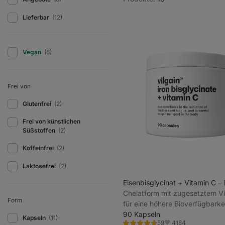
Lieferbar
(12)
Vegan
(8)
Frei von
Glutenfrei
(2)
Frei von künstlichen
Süßstoffen
(2)
Koffeinfrei
(2)
Laktosefrei
(2)
Eisenbisglycinat + Vitamin C
⁠–
Chelatform mit zugesetztem V
Form
für eine höhere Bioverfügbarkei
Nahrungsergänzungsmittel
90 Kapseln
Kapseln
(11)
4184
59