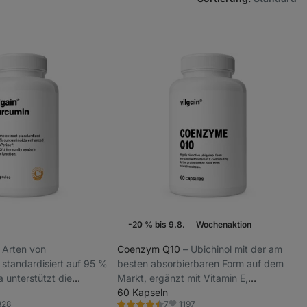
-20 % bis 9.8.
Wochenaktion
ei Arten von
Coenzym Q10
⁠–⁠ Ubichinol mit der am
standardisiert auf 95 %
besten absorbierbaren Form auf dem
 unterstützt die
Markt, ergänzt mit Vitamin E,
nktion,
Nahrungsergänzungsmittel
60 Kapseln
328
1197
7
zungsmittel