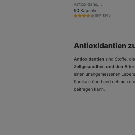
Antioxidans,
Nahrungsergänzungsmittel
90 Kapseln
1348
15
Bewertung
Favoriten
4.4/5,
15
Rezensionen
Antioxidantien 
Antioxidantien
sind Stoffe, di
Zellgesundheit und den Alte
einen unangemessenen Lebenss
Radikale überhand nehmen un
beitragen kann.