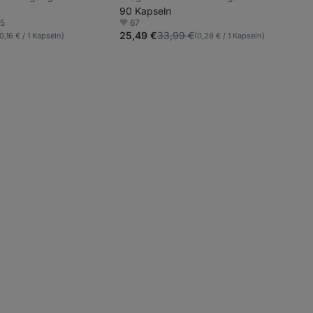
t, in veganen Kapseln
liposomale Form, geeignet für Sportler
90 Kapseln
05
67
riten
Favoriten
25,49 €
33,99 €
0,16 € / 1 Kapseln)
(0,28 € / 1 Kapseln)