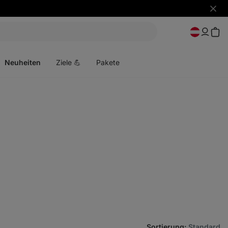
Benac
ausbl
Menü
öffnen
Neuheiten
Ziele 💪
Pakete
Sortierung
:
Standard