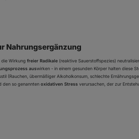
zur Nahrungsergänzung
e die Wirkung
freier Radikale
(reaktive Sauerstoffspezies) neutralisie
rungsprozess aus
wirken - in einem gesunden Körper halten diese St
til (Rauchen, übermäßiger Alkoholkonsum, schlechte Ernährungsgew
d den so genannten
oxidativen Stress
verursachen, der zur Entsteh