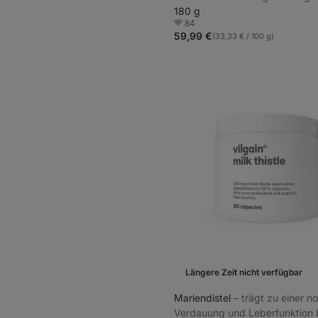
Nahrungsergänzungsmittel
180 g
84
Favoriten
59,99 €
(33,33 € / 100 g)
Längere Zeit nicht verfügbar
Mariendistel
⁠–⁠ trägt zu einer 
Verdauung und Leberfunktion b