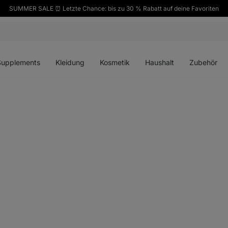
SUMMER SALE ⏰ Letzte Chance: bis zu 30 % Rabatt auf deine Favoriten
ü
Menü
Menü
Menü
Menü
en
öffnen
öffnen
öffnen
öffnen
Supplements
Kleidung
Kosmetik
Haushalt
Zubehör