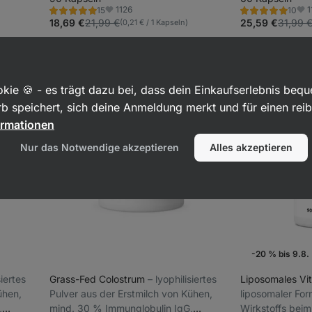
1126
1
15
10
Nahrungsergänzungsmittel
Bewertung
Bewertung
Favoriten
Fav
5.0/5,
4.9/5,
18,69 €
21,99 €
25,59 €
31,99 
(0,21 € / 1 Kapseln)
15
10
Rezensionen
Rezensionen
kie 🍪 - es trägt dazu bei, dass dein Einkaufserlebnis beq
b speichert, sich deine Anmeldung merkt und für einen rei
ormationen
Nur das Notwendige akzeptieren
Alles akzeptieren
-20 % bis 9.8.
isiertes
Grass-Fed Colostrum
⁠–⁠ lyophilisiertes
Liposomales Vi
ühen,
Pulver aus der Erstmilch von Kühen,
liposomaler Fo
,
mind. 30 % Immunglobulin IgG,
Wirkstoffs bei