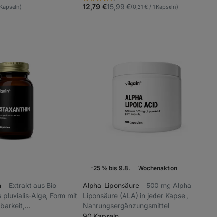
Bewertung
riten
Favoriten
4.5/5,
12,79 €
15,99 €
1 Kapseln)
(0,21 € / 1 Kapseln)
7
Rezensionen
-25 % bis 9.8.
Wochenaktion
n
⁠–⁠ Extrakt aus Bio-
Alpha-Liponsäure
⁠–⁠ 500 mg Alpha-
pluvialis-Alge, Form mit
Liponsäure (ALA) in jeder Kapsel,
barkeit,
Nahrungsergänzungsmittel
zungsmittel
90 Kapseln