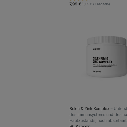
Bewertung
Favoriten
4.7/5,
7,99 €
(0,09 € / 1 Kapseln)
59
Rezensionen
Selen & Zink Komplex
⁠–⁠ Unter
des Immunsystems und des no
Hautzustands, hoch absorbier
Formen, angereichert mit natür
90 Kapseln