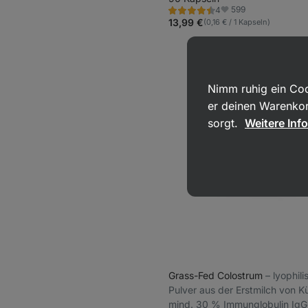
599
4
Extrakten
Bewertung
Favoriten
4.5/5,
13,99 €
(0,16 € / 1 Kapseln)
4
Rezensionen
Nimm ruhig ein Coo
er deinen Warenkor
sorgt.
Weitere Inf
Grass-Fed Colostrum
⁠–⁠ lyophil
Pulver aus der Erstmilch von K
mind. 30 % Immunglobulin IgG