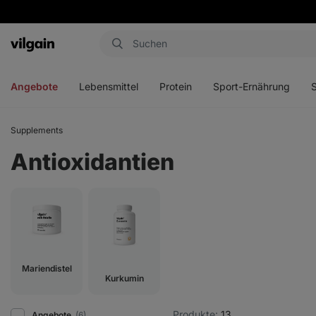
Aktin
Menü
Menü
Menü
Men
öffnen
öffnen
öffnen
öffn
Angebote
Lebensmittel
Protein
Sport-Ernährung
Supplements
Antioxidantien
Mariendistel
Kurkumin
Produkte:
13
Angebote
(6)