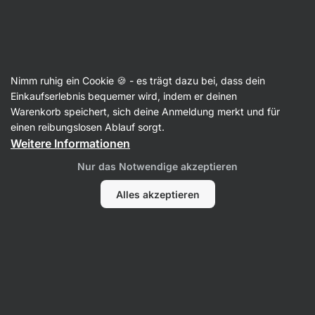
Aktin
Süßungsmittel & Würzmittel
Nimm ruhig ein Cookie 🍪 - es trägt dazu bei, dass dein
Bouillons und Brühen
Einkaufserlebnis bequemer wird, indem er deinen
Warenkorb speichert, sich deine Anmeldung merkt und für
einen reibungslosen Ablauf sorgt.
Weitere Informationen
Nur das Notwendige akzeptieren
Alles akzeptieren
Hühner- und
Rinderbouillons
Truthahnbouillons
und Brühen
und -brühen
Gemüsebouillons
und -brühen
Filter