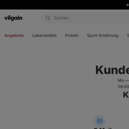
4
Aktin
Menü
Menü
Menü
Men
öffnen
öffnen
öffnen
öffn
Angebote
Lebensmittel
Protein
Sport-Ernährung
Kunde
Mo —
08:00
K