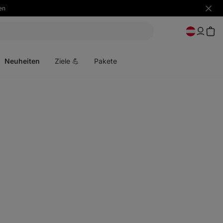
en
Benac
ausbl
Menü
öffnen
Neuheiten
Ziele 💪
Pakete