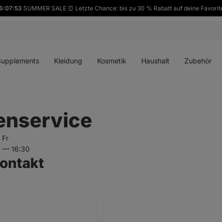
6:07:52
SUMMER SALE ⏰ Letzte Chance: bis zu 30 % Rabatt auf deine Favorit
ü
Menü
Menü
Menü
Menü
en
öffnen
öffnen
öffnen
öffnen
Supplements
Kleidung
Kosmetik
Haushalt
Zubehör
nservice
 Fr
 — 16:30
ontakt