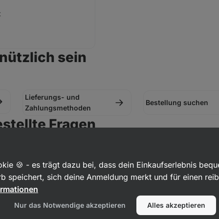
t
nützlich sein
Lieferungs- und
Bestellung suchen
Zahlungsmethoden
stellte Fragen
kie 🍪 - es trägt dazu bei, dass dein Einkaufserlebnis beq
ngfristig nicht verfügbar" gemeint?
b speichert, sich deine Anmeldung merkt und für einen rei
kbekomme, wenn meine Bestellung storniert wird?
ormationen
von 1‑2 Arbeitstagen auf Lager
rktagen
auf dein Konto erstattet.
erfügbar, wenn du an weiteren Informationen interessiert bist, wende d
Nur das Notwendige akzeptieren
Alles akzeptieren
Bestellung stornieren?