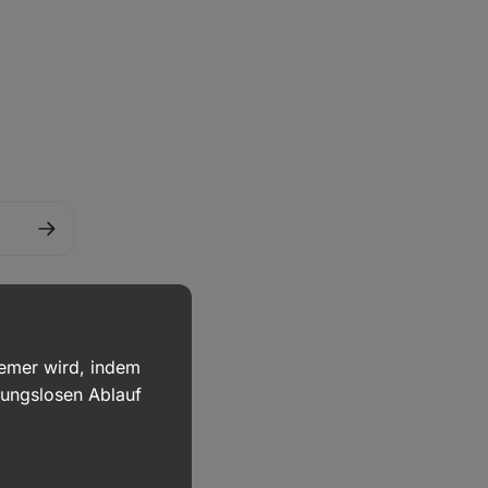
uemer wird, indem
bungslosen Ablauf
ich bitte