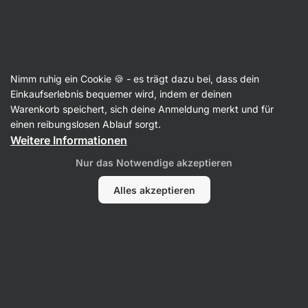
Aktin
Artikel
Nimm ruhig ein Cookie 🍪 - es trägt dazu bei, dass dein
5 Kräuter, die sich positiv auf den
Einkaufserlebnis bequemer wird, indem er deinen
Warenkorb speichert, sich deine Anmeldung merkt und für
Menstruationszyklus auswirken
einen reibungslosen Ablauf sorgt.
Weitere Informationen
Mgr. Kristýna Kovářová
26. 08. 2024
Nur das Notwendige akzeptieren
Teilen
Kommentare
2
26
Alles akzeptieren