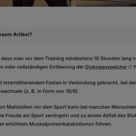
iesem Artikel?
ebt?
 Mythen …?
 dass man vor dem Training mindestens 10 Stunden lang n
sen oder vollständigen Entleerung der
Glykogenspeicher
f
trainieren beschleunigt die Fettverbrennung
raining führt zum Verlust von Muskelmasse
it intermittierendem Fasten in Verbindung gebracht, bei d
uf nüchternen Magen ist für jeden ideal
uf leeren Magen steigert die Leistung
echseln (z. B. in Form von 16/8).
 gefährlich und schädlich für die Gesundheit
on Mahlzeiten vor dem Sport kann bei manchen Menschen 
nem hochwertigen und gesunden Training
ie Freude am Sport verringern und zu einem Abfall des Blu
on einnehmen?
er erhöhtem Muskelproteinkatabolismus führen.