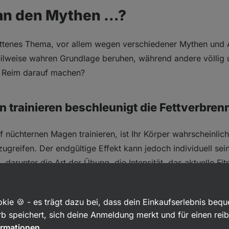
 an den Mythen …?
trittenes Thema, vor allem wegen verschiedener Mythen und
eilweise wahren Grundlage beruhen, während andere völlig 
n Reim darauf machen?
 trainieren beschleunigt die Fettverbre
 nüchternen Magen trainieren, ist Ihr Körper wahrscheinlic
ugreifen. Der endgültige Effekt kann jedoch individuell sei
 darunter die Art der Übung, die Intensität, das aktuelle Fi
ng usw. Selbst wenn während des Trainings Fette als Hau
ich dieser Effekt nicht im
Endergebnis der
Gewichtsabna
kie 🍪 - es trägt dazu bei, dass dein Einkaufserlebnis beq
b speichert, sich deine Anmeldung merkt und für einen rei
ntraining führt zum Verlust von Muskel
ormationen