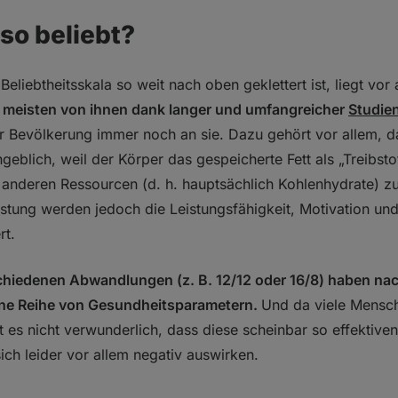
so beliebt?
Beliebtheitsskala so weit nach oben geklettert ist, liegt vo
 meisten von ihnen dank langer und umfangreicher
Studie
er Bevölkerung immer noch an sie. Dazu gehört vor allem, d
geblich, weil der Körper das gespeicherte Fett als „Treibst
anderen Ressourcen (d. h. hauptsächlich Kohlenhydrate) zu
astung werden jedoch die Leistungsfähigkeit, Motivation un
rt.
hiedenen Abwandlungen (z. B. 12/12 oder 16/8) haben nac
eine Reihe von Gesundheitsparametern.
Und da viele Mensch
 es nicht verwunderlich, dass diese scheinbar so effektiv
ch leider vor allem negativ auswirken.