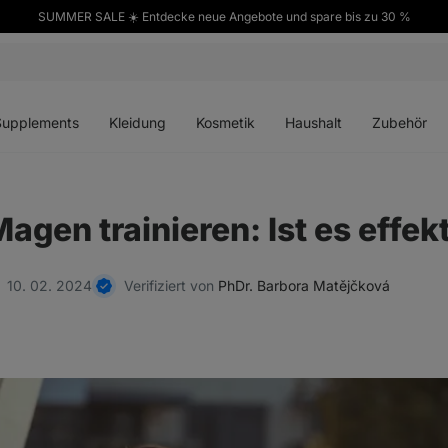
SUMMER SALE ☀️ Entdecke neue Angebote und spare bis zu 30 %
ü
Menü
Menü
Menü
Menü
en
öffnen
öffnen
öffnen
öffnen
Supplements
Kleidung
Kosmetik
Haushalt
Zubehör
agen trainieren: Ist es effek
10. 02. 2024
Verifiziert von
PhDr. Barbora Matějčková