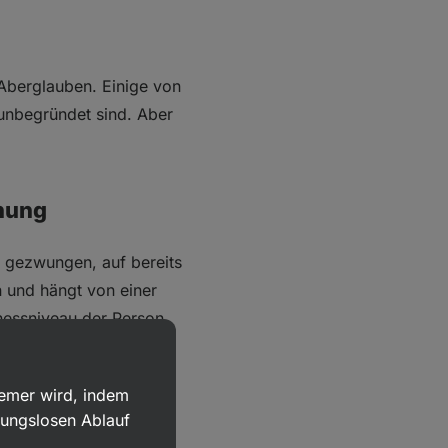
 Aberglauben. Einige von
unbegründet sind. Aber
nnung
h gezwungen, auf bereits
n und hängt von einer
tnessniveau der Person,
ptenergiequelle
hme widerspiegeln.
uemer wird, indem
bungslosen Ablauf
masse