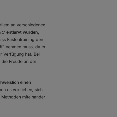
r allem an verschiedenen
n
entlarvt wurden,
ass Fastentraining den
off“ nehmen muss, da er
r Verfügung hat. Bei
d die Freude an der
hweislich einen
en es vorziehen, sich
en Methoden miteinander