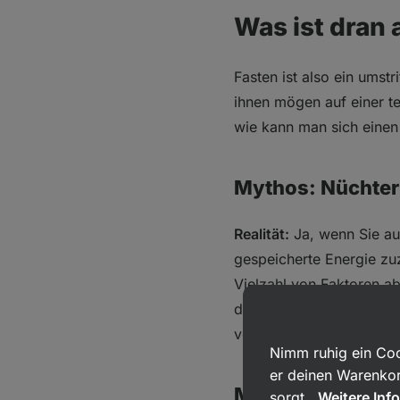
Was ist dran
Fasten ist also ein ums
ihnen mögen auf einer t
wie kann man sich eine
Mythos: Nüchtern
Realität:
Ja, wenn Sie auf
gespeicherte Energie zuz
Vielzahl von Faktoren ab,
die Körperzusammensetzu
verwendet werden, wird s
Nimm ruhig ein Coo
er deinen Warenkor
Mythos: Nüchter
sorgt.
Weitere Inf