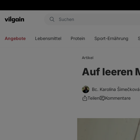
Aktin
Menü
Menü
Menü
Men
öffnen
öffnen
öffnen
öffn
Angebote
Lebensmittel
Protein
Sport-Ernährung
Artikel
Auf leeren M
Bc. Karolína Šimečková
Teilen
Kommentare