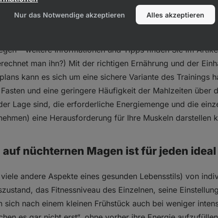
Nur das Notwendige akzeptieren
Alles akzeptieren
erlust von Muskelmasse beim Training auf nüchternen Mage
nicht, wenn Sie sich innerhalb des optimalen Bereichs Ihrer t
n – weitere Informationen und Tipps finden Sie im Artikel
echnet man ihn?) Mit der richtigen Ernährung und der Einh
ans kann es sich um eine sichere Variante des Trainings ha
Fasten und eine geringere Häufigkeit der Mahlzeiten über de
der Lage sind, die erforderliche Energiemenge und die einze
 nehmen) eine Herausforderung für Ihre Muskeln darstellen 
 auf nüchternen Magen ist für jeden ideal
 viele andere Aspekte eines gesunden Lebensstils) von indiv
zustand, das Fitnessniveau des Einzelnen, seine Einstellun
sich nach einem kleinen Frühstück auch bei weniger intens
en es gar nicht erst“, ohne vorher ihre Energie aufzufüllen