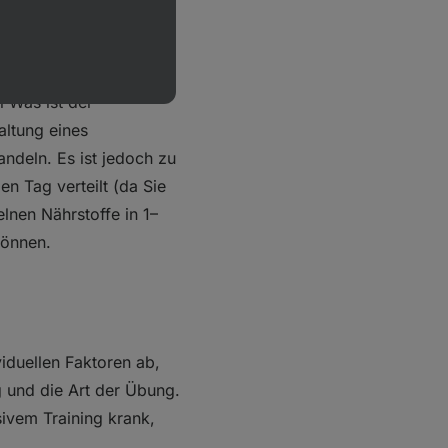
n nicht automatisch
äglichen
 Was ist der
altung eines
ndeln. Es ist jedoch zu
n Tag verteilt (da Sie
lnen Nährstoffe in 1–
können.
iduellen Faktoren ab,
g und die Art der Übung.
ivem Training krank,
.