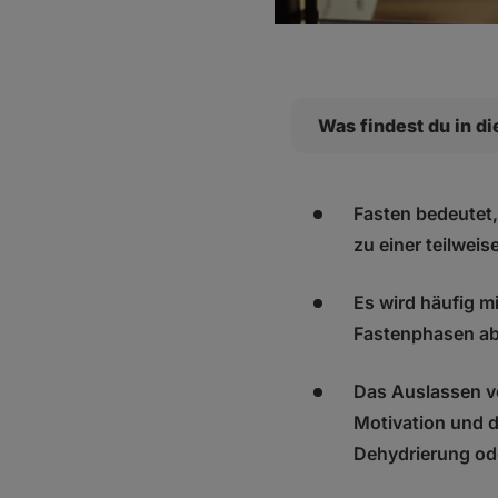
Was findest du in d
Warum ist es so beli
Was ist dran an den
Fasten bedeutet,
zu einer teilwei
Mythos: Nüchtern 
Mythos: Nüchternt
Es wird häufig m
Mythos: Training a
Mythos: Training a
Fastenphasen abw
Mythos: Fasten ist
Gibt es Risiken?
Das Auslassen v
Der Schlüssel zu ei
Motivation und d
Was sollte man dav
Dehydrierung od