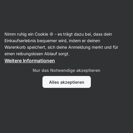
Aktin
Artikel
Nimm ruhig ein Cookie 🍪 - es trägt dazu bei, dass dein
Welches Proteinpulver zum
Einkaufserlebnis bequemer wird, indem er deinen
Warenkorb speichert, sich deine Anmeldung merkt und für
Abnehmen ist das beste?
einen reibungslosen Ablauf sorgt.
Weitere Informationen
Mgr. Martin Šaier
26. 08. 2024
Verifiziert von
Markéta Camfrlová, MSc.
Nur das Notwendige akzeptieren
Teilen
Kommentare
3
38
11
Alles akzeptieren