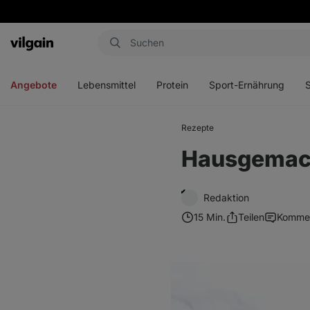
Aktin
Menü
Menü
Menü
Men
öffnen
öffnen
öffnen
öffn
Angebote
Lebensmittel
Protein
Sport-Ernährung
Rezepte
Hausgemacht
Redaktion
15 Min.
Teilen
Komme