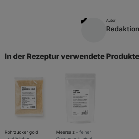
Autor
Redaktio
In der Rezeptur verwendete Produkt
Rohrzucker gold
Meersalz
⁠–⁠ feiner
⁠–⁠ natürlicher
Geschmack, nicht