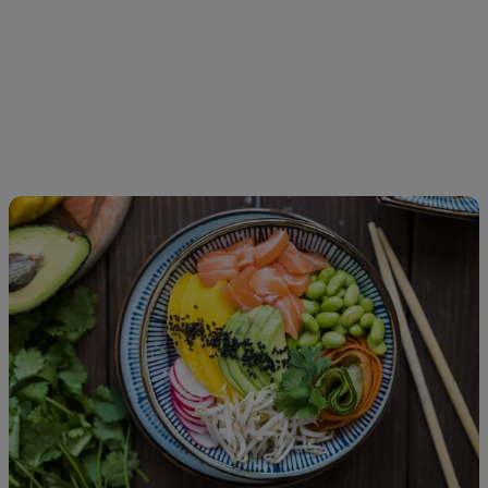
Poke
Bowl
mit
Lachs