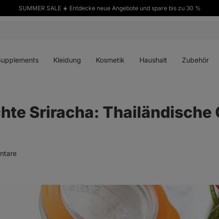
SUMMER SALE ☀️ Entdecke neue Angebote und spare bis zu 30 %
ü
Menü
Menü
Menü
Menü
en
öffnen
öffnen
öffnen
öffnen
Supplements
Kleidung
Kosmetik
Haushalt
Zubehör
e Sriracha: Thailändische 
ntare