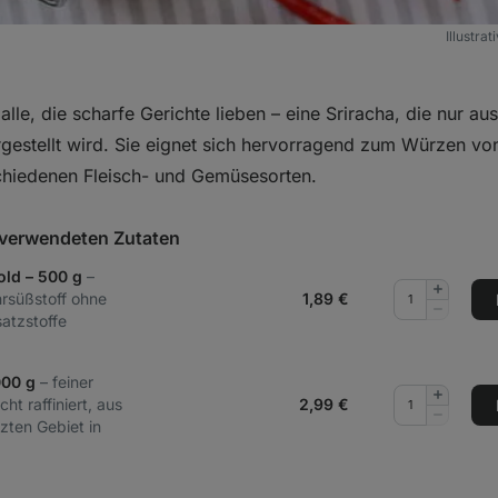
Illustra
 alle, die scharfe Gerichte lieben – eine Sriracha, die nur au
gestellt wird. Sie eignet sich hervorragend zum Würzen v
chiedenen Fleisch- und Gemüsesorten.
t verwendeten Zutaten
old – 500 g
–
Menge
hrsüßstoff ohne
1,89
€
hinzufüg
Menge
atzstoffe
entferne
000 g
– feiner
Menge
ht raffiniert, aus
2,99
€
hinzufüg
Menge
zten Gebiet in
entferne