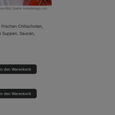
tives Bild, Quelle: ketodietapp.com
s frischen Chilischoten,
on Suppen, Saucen,
In den Warenkorb
en
n
In den Warenkorb
en
n