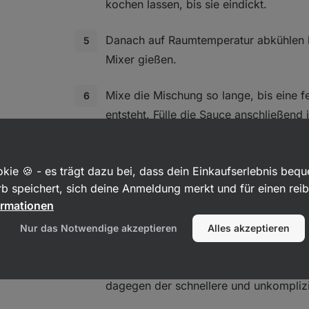
kochen lassen, bis sie eindickt.
Danach auf Raumtemperatur abkühlen l
Mixer gießen.
Mixe die Mischung so lange, bis eine fe
entsteht. Fülle die Sauce anschließend i
verschließe sie gut. Im Kühlschrank gel
Sriracha bis zu einem Monat.
kie 🍪 - es trägt dazu bei, dass dein Einkaufserlebnis beq
b speichert, sich deine Anmeldung merkt und für einen rei
Übrigens: Sriracha kann auch durch Fer
ormationen
werden. Dabei lässt man die Mischung
Raumtemperatur fermentieren. Währen
Nur das Notwendige akzeptieren
Alles akzeptieren
entsteht eine natürliche Säure, die ans
Essig fein abgestimmt wird. Die Varian
dagegen der schnellere und unkompliz