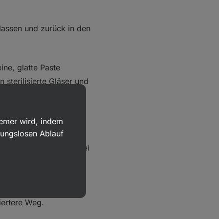
assen und zurück in den
ine, glatte Paste
n sterilisierte Gläser und
agert hält sich deine
uemer wird, indem
bungslosen Ablauf
mentation hergestellt
 ohne Essig 3‑5 Tage bei
d dieses Prozesses
chließend nur noch mit
te ohne Fermentation ist
iertere Weg.