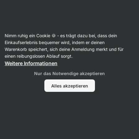
Aktin
Kategorien nach Ziel
Nimm ruhig ein Cookie 🍪 - es trägt dazu bei, dass dein
Einkaufserlebnis bequemer wird, indem er deinen
Warenkorb speichert, sich deine Anmeldung merkt und für
einen reibungslosen Ablauf sorgt.
Weitere Informationen
Nur das Notwendige akzeptieren
Gelenke
Stress
Haare, Haut
und Nägel
Immunsystem
Mus
Alles akzeptieren
Filter
1
Glutenfrei
Alle Filter löschen