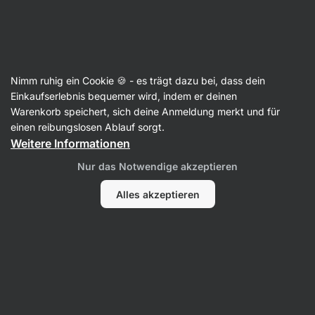
Aktin
Rezepte
Nimm ruhig ein Cookie 🍪 - es trägt dazu bei, dass dein
Fitness-Sandwich mit
Einkaufserlebnis bequemer wird, indem er deinen
Warenkorb speichert, sich deine Anmeldung merkt und für
Räucherlachs
einen reibungslosen Ablauf sorgt.
Weitere Informationen
Kristína Močková
Nur das Notwendige akzeptieren
12 Min.
Teilen
Kommentare
69
466
Alles akzeptieren