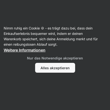
Aktin
Rezepte
Nimm ruhig ein Cookie 🍪 - es trägt dazu bei, dass dein
BLT-Sandwich
Einkaufserlebnis bequemer wird, indem er deinen
Warenkorb speichert, sich deine Anmeldung merkt und für
Redaktion
einen reibungslosen Ablauf sorgt.
Weitere Informationen
10 Min.
Teilen
Kommentare
19
227
Nur das Notwendige akzeptieren
Alles akzeptieren