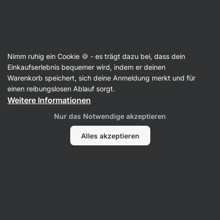
Aktin
Bekleidung
Nimm ruhig ein Cookie 🍪 - es trägt dazu bei, dass dein
Einkaufserlebnis bequemer wird, indem er deinen
Warenkorb speichert, sich deine Anmeldung merkt und für
einen reibungslosen Ablauf sorgt.
Weitere Informationen
Nur das Notwendige akzeptieren
Bekleidung für
Alles akzeptieren
Bekleidung für
Herren
Damen
Filter
1
Nachhaltig
Alle Filter löschen