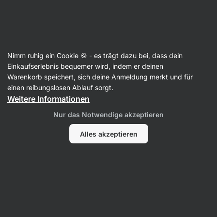
Aktin
Rezepte
Nimm ruhig ein Cookie 🍪 - es trägt dazu bei, dass dein
Veganer Nudelsalat mit Tofu
Einkaufserlebnis bequemer wird, indem er deinen
Warenkorb speichert, sich deine Anmeldung merkt und für
Šárka Chynová
einen reibungslosen Ablauf sorgt.
Weitere Informationen
20 Min.
Teilen
Kommentare
1
83
595
Nur das Notwendige akzeptieren
Alles akzeptieren