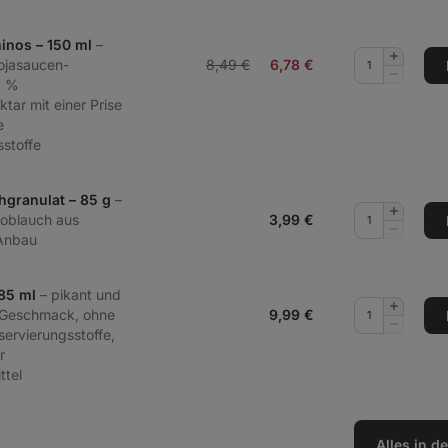
inos – 150 ml
–
Menge
Sojasaucen-
8,49 €
6,78
€
hinzufüg
Menge
0 %
entferne
tar mit einer Prise
e
stoffe
hgranulat – 85 g
–
Menge
noblauch aus
3,99
€
hinzufüg
Menge
 Anbau
entferne
185 ml
– pikant und
Menge
 Geschmack, ohne
9,99
€
hinzufüg
Menge
servierungsstoffe,
entferne
r
ttel
Alles in 