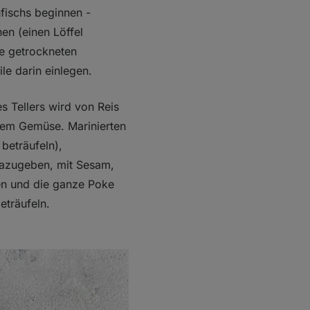
fischs beginnen -
en (einen Löffel
e getrockneten
le darin einlegen.
es Tellers wird von Reis
em Gemüse. Marinierten
beträufeln),
dazugeben, mit Sesam,
en und die ganze Poke
eträufeln.