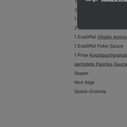
1/2 Tasse Salatmischung
20 g Gurken
1 Esslöffel eingelegter I
2 Surimi
1 Esslöffel
Vilgain Amin
1 Esslöffel Poke-Sauce
1 Prise
Knoblauchgranul
geröstete Paprika-Sauce
Sesam
Nori Alge
Speck-Granola