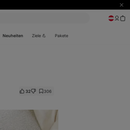
Benac
ausbl
Menü
öffnen
Neuheiten
Ziele 💪
Pakete
32
306