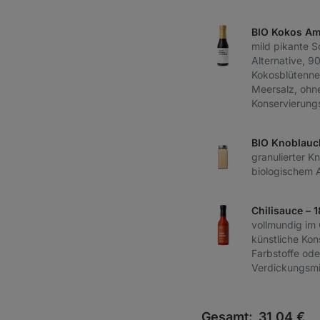
BIO Kokos Am
mild pikante 
Alternative, 9
Kokosblütennek
Meersalz, ohn
Konservierungs
BIO Knoblauc
granulierter K
biologischem
Chilisauce – 
vollmundig im
künstliche Kon
Farbstoffe ode
Verdickungsmi
Gesamt:
31,04
€