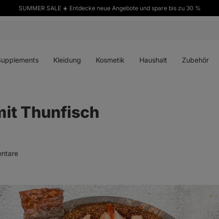
SUMMER SALE ☀️ Entdecke neue Angebote und spare bis zu 30 %
ü
Menü
Menü
Menü
Menü
en
öffnen
öffnen
öffnen
öffnen
Supplements
Kleidung
Kosmetik
Haushalt
Zubehör
mit Thunfisch
ntare