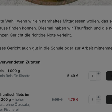
ste Wahl, wenn wir ein nahrhaftes Mittagessen wollen, das sc
ause finden können. Diesmal haben wir Thunfisch und die ne
zen Gericht die richtige Note verleiht.
s Gericht auch gut in die Schule oder zur Arbeit mitnehmen
t verwendeten Zutaten
is – 1 000 g
–
Menge
in Reis für Risotto
5,49
€
hinzufüg
Menge
entferne
hunfischfilets im
Menge
– 200 g
– hoher
5,99 €
4,79
€
hinzufüg
Menge
t, ohne Ölzusatz,
entferne
er Fischerei