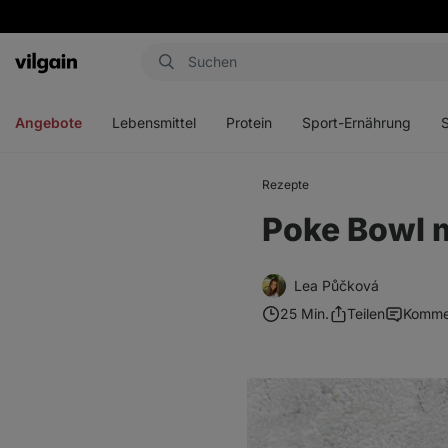
Aktin
Menü
Menü
Menü
Men
öffnen
öffnen
öffnen
öffn
Angebote
Lebensmittel
Protein
Sport-Ernährung
Rezepte
Poke Bowl 
Lea Půčková
25 Min.
Teilen
Komme