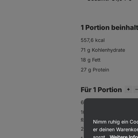
1 Portion beinhal
557,6 kcal
71 g Kohlenhydrate
18 g Fett
27 g Protein
Für 1 Portion
65 g
Jasminreis
100 g
Gelbflossen-Thunf
eigenen Saft
Nimm ruhig ein Coo
25 g Avocado
er deinen Warenkor
sorgt.
Weitere Inf