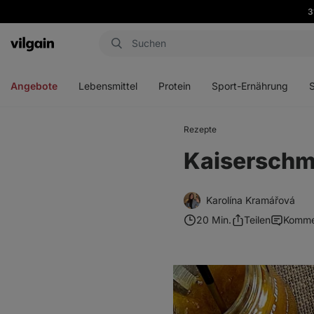
3
Aktin
Menü
Menü
Menü
Men
öffnen
öffnen
öffnen
öffn
Angebote
Lebensmittel
Protein
Sport-Ernährung
Rezepte
Kaiserschm
Karolína Kramářová
20 Min.
Teilen
Komme