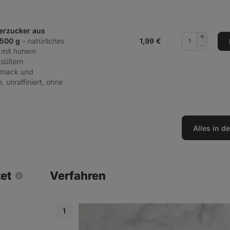
erzucker aus
Menge
 500 g
– natürliches
1,99
€
hinzufüg
Menge
 mit hohem
entferne
, süßem
hmack und
, unraffiniert, ohne
Alles in 
tet
Verfahren