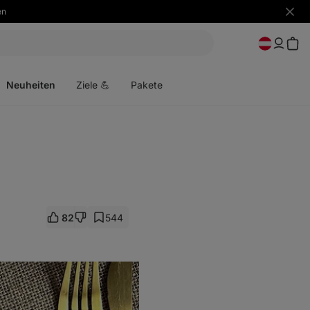
en
Benac
ausbl
Menü
öffnen
Neuheiten
Ziele 💪
Pakete
82
544