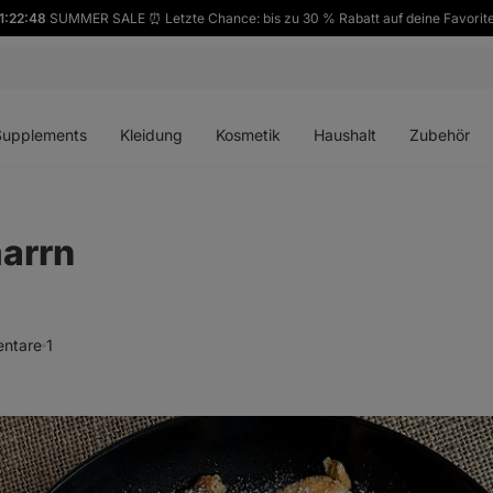
1:22:46
SUMMER SALE ⏰ Letzte Chance: bis zu 30 % Rabatt auf deine Favorit
ü
Menü
Menü
Menü
Menü
en
öffnen
öffnen
öffnen
öffnen
Supplements
Kleidung
Kosmetik
Haushalt
Zubehör
arrn
ntare
1