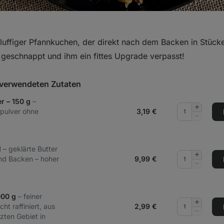
fluffiger Pfannkuchen, der direkt nach dem Backen in Stück
 geschnappt und ihm ein fittes Upgrade verpasst!
t verwendeten Zutaten
r – 150 g
–
Menge
pulver ohne
3,19
€
hinzufüg
Menge
entferne
l
– geklärte Butter
Menge
d Backen – hoher
9,99
€
hinzufüg
Menge
entferne
000 g
– feiner
Menge
ht raffiniert, aus
2,99
€
hinzufüg
Menge
zten Gebiet in
entferne