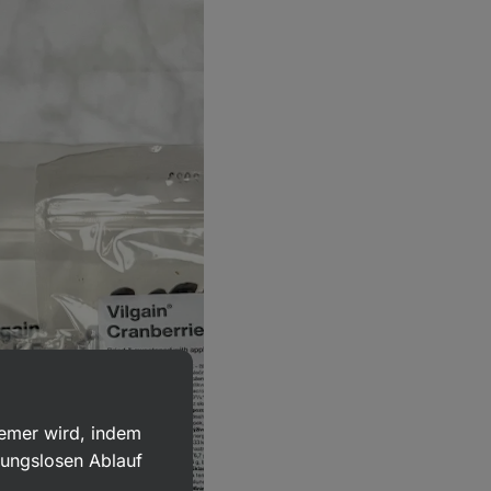
uemer wird, indem
bungslosen Ablauf