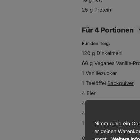
25 g Protein
Für 4 Portionen
Für den Teig:
120 g Dinkelmehl
60 g Veganes Vanille‑Pro
1 Vanillezucker
1 Teelöffel
Backpulver
4 Eier
400 ml Milch
40 g
Ghee
1 Prise
Salz
Nimm ruhig ein Coo
er deinen Warenkor
Oben drauf:
sorgt.
Weitere Inf