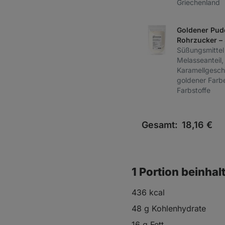
Griechenland
Goldener Pud
Rohrzucker –
Süßungsmittel
Melasseanteil
Karamellgesc
goldener Farbe
Farbstoffe
Gesamt:
18,16
€
1 Portion beinhal
436 kcal
48 g Kohlenhydrate
16 g Fett