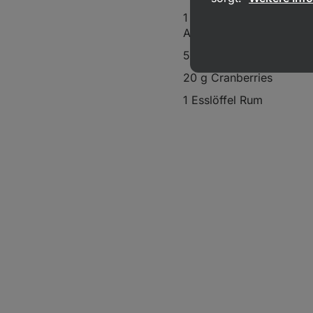
1 Esslöffel Vilgain
Aprikosenmarmeladen
5 g
Puderzucker aus Ro
20 g Cranberries
1 Esslöffel Rum