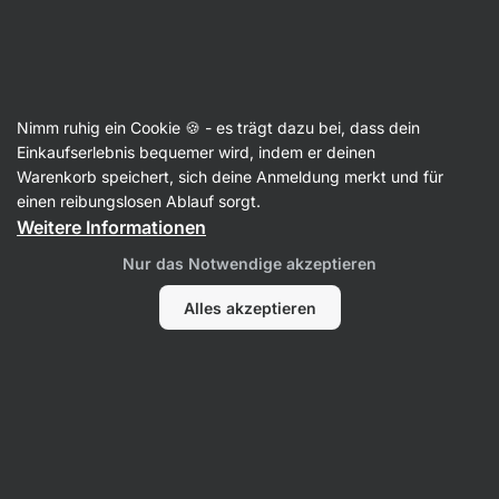
Aktin
Rezepte
Nimm ruhig ein Cookie 🍪 - es trägt dazu bei, dass dein
Gesunde und saftige Ricotta-
Einkaufserlebnis bequemer wird, indem er deinen
Warenkorb speichert, sich deine Anmeldung merkt und für
Pancakes
einen reibungslosen Ablauf sorgt.
Weitere Informationen
Tereza Havlínová
Nur das Notwendige akzeptieren
20 Min.
Teilen
Kommentare
2
80
528
Alles akzeptieren