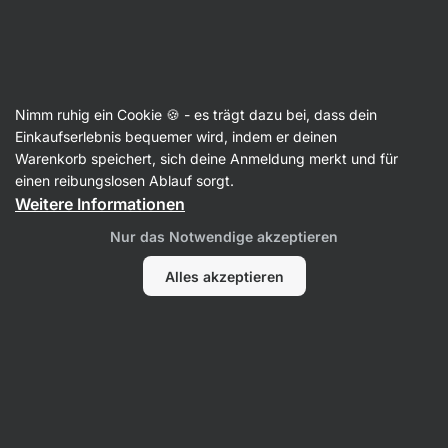
Aktin
Rezepte
Nimm ruhig ein Cookie 🍪 - es trägt dazu bei, dass dein
Dutch Baby aus dem Ofen
Einkaufserlebnis bequemer wird, indem er deinen
Warenkorb speichert, sich deine Anmeldung merkt und für
Michaela Dobiášová
einen reibungslosen Ablauf sorgt.
Weitere Informationen
20 Min.
Teilen
Kommentare
52
285
Nur das Notwendige akzeptieren
Alles akzeptieren