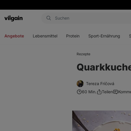
Aktin
Menü
Menü
Menü
Men
öffnen
öffnen
öffnen
öffn
Angebote
Lebensmittel
Protein
Sport-Ernährung
Rezepte
Quarkkuche
Tereza Fričová
60 Min.
Teilen
Komme