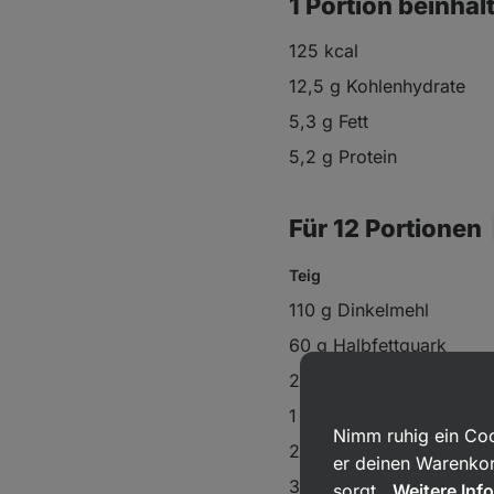
1 Portion beinhal
125 kcal
12,5 g Kohlenhydrate
5,3 g Fett
5,2 g Protein
Für 12 Portionen
Teig
110 g Dinkelmehl
60 g Halbfettquark
2 Esslöffel Milch
1 Esslöffel
Ghee
Nimm ruhig ein Coo
2 Teelöffel
Backpulver
er deinen Warenkor
3 Esslöffel Erythrit
sorgt.
Weitere Inf