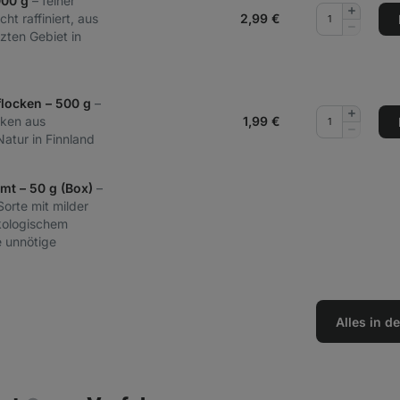
000 g
– feiner
Menge
ht raffiniert, aus
2,99
€
hinzufüg
Menge
zten Gebiet in
entferne
flocken – 500 g
–
Menge
cken aus
1,99
€
hinzufüg
Menge
Natur in Finnland
entferne
mt – 50 g (Box)
–
orte mit milder
kologischem
 unnötige
Alles in 