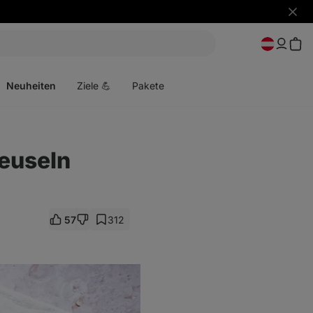
Benac
ausbl
Menü
öffnen
Neuheiten
Ziele 💪
Pakete
euseln
57
312