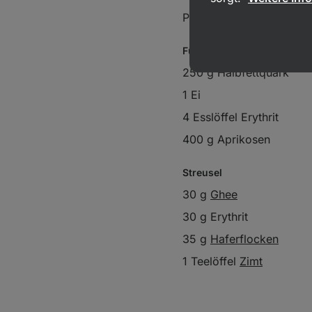
Prise
Salz
Füllung
250 g Halbfettquark
1 Ei
4 Esslöffel Erythrit
400 g Aprikosen
Streusel
30 g
Ghee
30 g Erythrit
35 g
Haferflocken
1 Teelöffel
Zimt