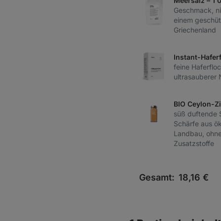
Meersalz – 1 
Geschmack, nic
einem geschüt
Griechenland
Instant-Hafer
feine Haferflo
ultrasauberer 
BIO Ceylon-Zi
süß duftende S
Schärfe aus ö
Landbau, ohne
Zusatzstoffe
Gesamt:
18,16
€