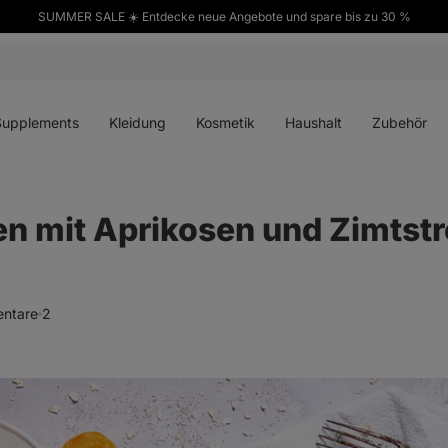
SUMMER SALE ☀️ Entdecke neue Angebote und spare bis zu 30 %
ü
Menü
Menü
Menü
Menü
en
öffnen
öffnen
öffnen
öffnen
Supplements
Kleidung
Kosmetik
Haushalt
Zubehör
n mit Aprikosen und Zimtstr
ntare
2