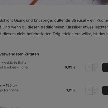
 Schicht Quark und knusprige, duftende Streusel – ein Kuc
! Und wenn du diesen traditionellen Klassiker etwas leichte
it diesem nicht hefebasierten Teig erleichtern willst, ist da
t verwendeten Zutaten
l
– geklärte Butter
Menge
d Backen – hoher
9,99
€
hinzufüg
Menge
entferne
r – 150 g
–
Menge
pulver ohne
3,19
€
hinzufüg
Menge
entferne