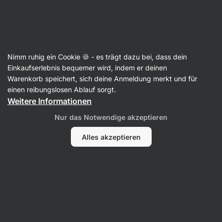
Aktin
Rezepte
Nimm ruhig ein Cookie 🍪 - es trägt dazu bei, dass dein
Peanut Butter Chilli Nudeln
Einkaufserlebnis bequemer wird, indem er deinen
Warenkorb speichert, sich deine Anmeldung merkt und für
Redaktion
einen reibungslosen Ablauf sorgt.
Weitere Informationen
15 Min.
Teilen
Kommentare
4
228
1792
Nur das Notwendige akzeptieren
Alles akzeptieren