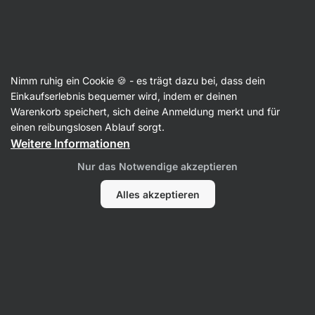
Aktin
Rezepte
Nimm ruhig ein Cookie 🍪 - es trägt dazu bei, dass dein
Herzhaft gefülltes Croissant
Einkaufserlebnis bequemer wird, indem er deinen
Warenkorb speichert, sich deine Anmeldung merkt und für
Eliška Lossmannová
einen reibungslosen Ablauf sorgt.
Weitere Informationen
15 Min.
Teilen
Kommentare
20
479
Nur das Notwendige akzeptieren
Alles akzeptieren