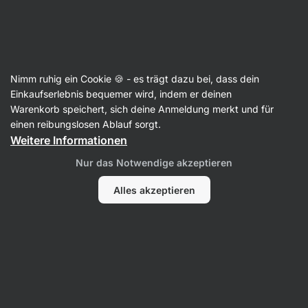
Aktin
Rezepte
Nimm ruhig ein Cookie 🍪 - es trägt dazu bei, dass dein
Erdbeer-Cheesecake
Einkaufserlebnis bequemer wird, indem er deinen
Warenkorb speichert, sich deine Anmeldung merkt und für
Šárka Chynová
einen reibungslosen Ablauf sorgt.
Weitere Informationen
85 Min.
Teilen
Kommentare
2
91
Nur das Notwendige akzeptieren
Alles akzeptieren