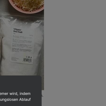
uemer wird, indem
der Heißluftfritteuse an.
bungslosen Ablauf
stbrot vor und drücke