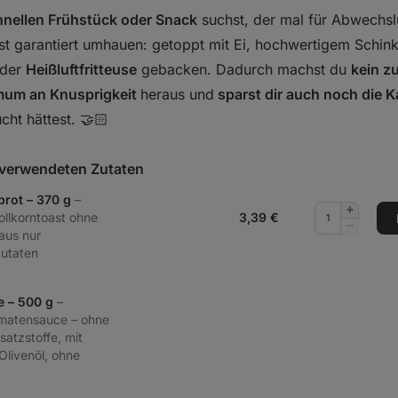
hnellen Frühstück oder Snack
suchst, der mal für Abwechsl
st garantiert umhauen: getoppt mit Ei, hochwertigem Sch
 der
Heißluftfritteuse
gebacken. Dadurch machst du
kein z
um an Knusprigkeit
heraus und
sparst dir auch noch die K
ht hättest. 🤝🏻
t verwendeten Zutaten
brot – 370 g
–
Menge
ollkorntoast ohne
3,39
€
hinzufüg
Menge
 aus nur
entferne
Zutaten
 – 500 g
–
omatensauce – ohne
atzstoffe, mit
Olivenöl, ohne