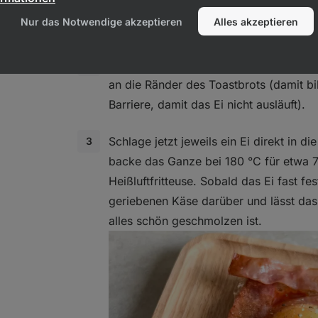
mit einem Löffel in die Mitte jeweils ei
Nur das Notwendige akzeptieren
Alles akzeptieren
Bestreiche danach das gesamte Toast 
Schneide den gebratenen Schinken in S
an die Ränder des Toastbrots (damit bi
Barriere, damit das Ei nicht ausläuft).
Schlage jetzt jeweils ein Ei direkt in d
backe das Ganze bei 180 °C für etwa 7
Heißluftfritteuse. Sobald das Ei fast fes
geriebenen Käse darüber und lässt das 
alles schön geschmolzen ist.