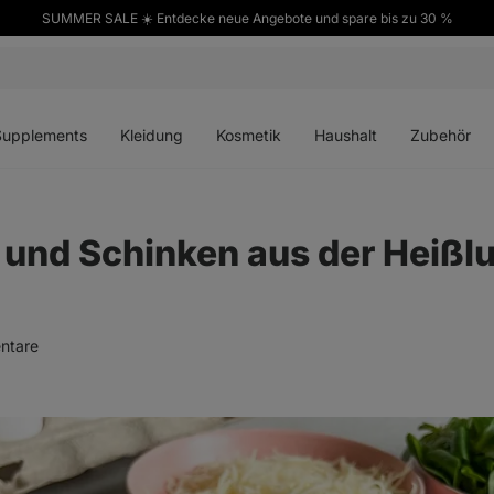
SUMMER SALE ☀️ Entdecke neue Angebote und spare bis zu 30 %
ü
Menü
Menü
Menü
Menü
en
öffnen
öffnen
öffnen
öffnen
Supplements
Kleidung
Kosmetik
Haushalt
Zubehör
i und Schinken aus der Heißlu
ntare