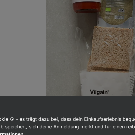
kie 🍪 - es trägt dazu bei, dass dein Einkaufserlebnis beq
Brate zunächst die Schinkenscheiben in 
b speichert, sich deine Anmeldung merkt und für einen rei
Bereite währenddessen 2 Scheiben Toa
ormationen