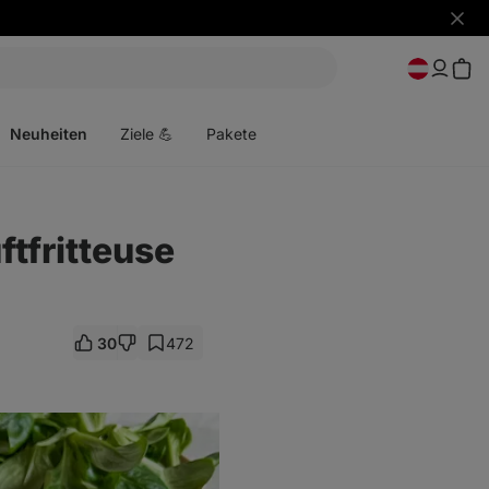
Benac
ausbl
Menü
öffnen
Neuheiten
Ziele 💪
Pakete
ftfritteuse
30
472