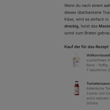
Wenn du nach einem
sc
dieses überbackene Toa
Käse, wird es einfach in
dreckig,
holst das
Maxim
sonst zum Braten gebrauc
Kauf der für das Rezep
Vollkorntoast
zuckerfreies V
Rand – fluffig,
7 natürlichen 
Tomatensauce
italienische T
Zucker und Zus
extra nativem 
Stücke