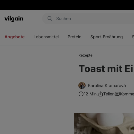
Aktin
Menü
Menü
Menü
Men
öffnen
öffnen
öffnen
öffn
Angebote
Lebensmittel
Protein
Sport-Ernährung
Rezepte
Toast mit E
Karolína Kramářová
12 Min.
Teilen
Komme