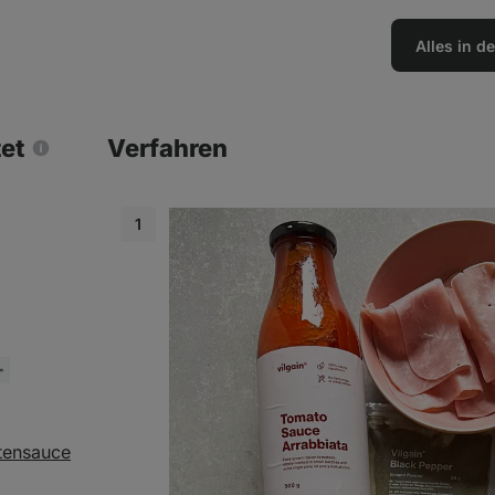
Alles in 
tet
Verfahren
tensauce