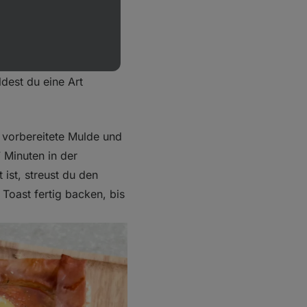
ne Mulde für das Ei.
mit Tomatensauce.
treifen und lege diese
ldest du eine Art
ie vorbereitete Mulde und
 Minuten in der
t ist, streust du den
Toast fertig backen, bis