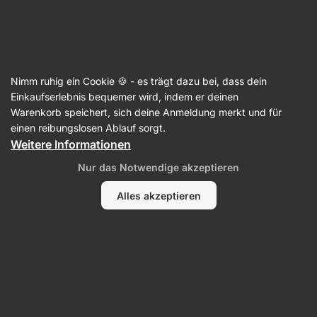
3 Tage verbleibend
SUMMER SALE ⏰ Letzte Chance: bis zu 30 %
Benachrichtigungen
sparen
ausblenden
Aktin
Nimm ruhig ein Cookie 🍪 - es trägt dazu bei, dass dein
Einkaufserlebnis bequemer wird, indem er deinen
Matcha
Warenkorb speichert, sich deine Anmeldung merkt und für
einen reibungslosen Ablauf sorgt.
BIO ⁠Japanischer Matcha Tee
⁠–⁠ Pulver für die
Weitere Informationen
Zubereitung eines an Antioxidantien reichen
Getränks, junge Blätter von den Hängen des
Nur das Notwendige akzeptieren
japanischen Shizuoka
Alles akzeptieren
117 Bewertungen lesen
Bewertungen
129