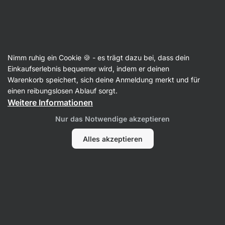
Aktin
Rezepte
Nimm ruhig ein Cookie 🍪 - es trägt dazu bei, dass dein
Thunfischsalat mit Quinoa
Einkaufserlebnis bequemer wird, indem er deinen
Warenkorb speichert, sich deine Anmeldung merkt und für
Aneta Pohořelická
einen reibungslosen Ablauf sorgt.
Weitere Informationen
25 Min.
Teilen
Kommentare
66
366
Nur das Notwendige akzeptieren
Alles akzeptieren