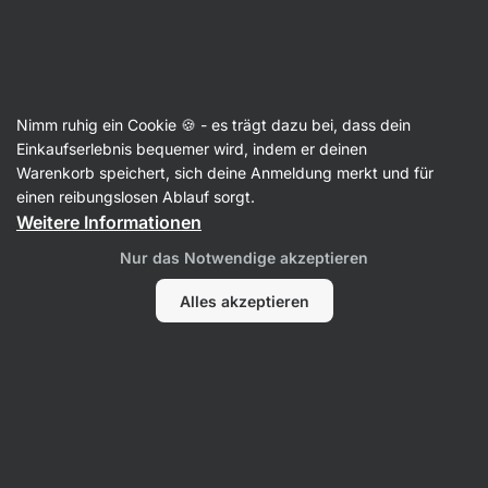
Aktin
Rezepte
Nimm ruhig ein Cookie 🍪 - es trägt dazu bei, dass dein
Buchteln mit Vanillecreme
Einkaufserlebnis bequemer wird, indem er deinen
Warenkorb speichert, sich deine Anmeldung merkt und für
Michaela Dobiášová
einen reibungslosen Ablauf sorgt.
Weitere Informationen
75 Min.
Teilen
Kommentare
9
305
1639
Nur das Notwendige akzeptieren
Alles akzeptieren