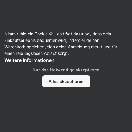
Aktin
Rezepte
Nimm ruhig ein Cookie 🍪 - es trägt dazu bei, dass dein
Lasagne mit Hackfleisch und
Einkaufserlebnis bequemer wird, indem er deinen
Warenkorb speichert, sich deine Anmeldung merkt und für
Béchamelsauce
einen reibungslosen Ablauf sorgt.
Weitere Informationen
Michaela Dobiášová
Nur das Notwendige akzeptieren
140 Min.
Teilen
Kommentare
10
244
1387
Alles akzeptieren