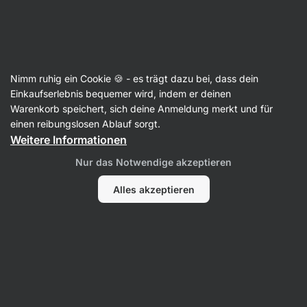
Aktin
Rezepte
Nimm ruhig ein Cookie 🍪 - es trägt dazu bei, dass dein
Wrap mit Schinken und Mozzarella
Einkaufserlebnis bequemer wird, indem er deinen
Warenkorb speichert, sich deine Anmeldung merkt und für
Šárka Chynová
einen reibungslosen Ablauf sorgt.
Weitere Informationen
15 Min.
Teilen
Kommentare
1
38
625
Nur das Notwendige akzeptieren
Alles akzeptieren