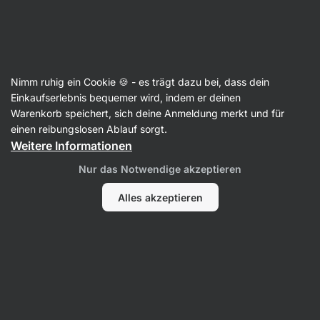
Aktin
Rezepte
Nimm ruhig ein Cookie 🍪 - es trägt dazu bei, dass dein
Saftiger Lebkuchen-Gugelhupf mit
Einkaufserlebnis bequemer wird, indem er deinen
Warenkorb speichert, sich deine Anmeldung merkt und für
Äpfeln
einen reibungslosen Ablauf sorgt.
Weitere Informationen
Michaela Dobiášová
Nur das Notwendige akzeptieren
75 Min.
Teilen
Kommentare
5
159
957
Alles akzeptieren