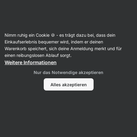
Aktin
Rezepte
Nimm ruhig ein Cookie 🍪 - es trägt dazu bei, dass dein
Brokkoli-Quiche mit
Einkaufserlebnis bequemer wird, indem er deinen
Warenkorb speichert, sich deine Anmeldung merkt und für
Hähnchenfleisch
einen reibungslosen Ablauf sorgt.
Weitere Informationen
Eliška Lossmannová
Nur das Notwendige akzeptieren
25 Min.
Teilen
Kommentare
2
13
142
Alles akzeptieren