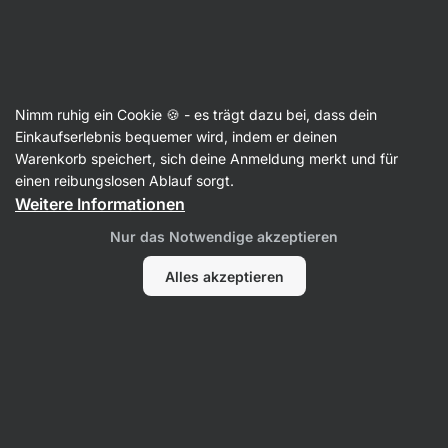
Aktin
Rezepte
Nimm ruhig ein Cookie 🍪 - es trägt dazu bei, dass dein
Spaghetti Carbonara mit Sahne und
Einkaufserlebnis bequemer wird, indem er deinen
Warenkorb speichert, sich deine Anmeldung merkt und für
EIgelb
einen reibungslosen Ablauf sorgt.
Weitere Informationen
Romana Henželova
Nur das Notwendige akzeptieren
22 Min.
Teilen
Kommentare
88
673
Alles akzeptieren