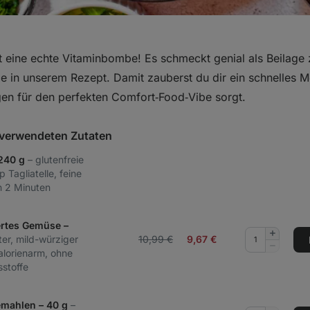
t eine echte Vitaminbombe! Es schmeckt genial als Beilage 
e in unserem Rezept. Damit zauberst du dir ein schnelles Me
en für den perfekten Comfort‑Food‑Vibe sorgt.
t verwendeten Zutaten
 240 g
– glutenfreie
 Tagliatelle, feine
in 2 Minuten
ertes Gemüse –
Menge
ter, mild-würziger
10,99 €
9,67
€
hinzufüg
Menge
lorienarm, ohne
entferne
stoffe
emahlen – 40 g
–