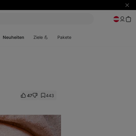
Benac
ausbl
Menü
öffnen
Neuheiten
Ziele 💪
Pakete
47
443