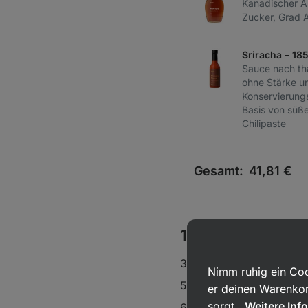
Kanadischer A
Zucker, Grad 
Sriracha – 18
Sauce nach tha
ohne Stärke un
Konservierungs
Basis von süß
Chilipaste
Gesamt:
41,81
€
1 Portion beinhal
345 kcal
Nimm ruhig ein Coo
57,5 g Kohlenhydrate
er deinen Warenkor
sorgt.
Weitere Inf
6,1 g Fett