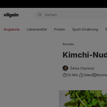
Aktin
Menü
Menü
Menü
Men
öffnen
öffnen
öffnen
öffn
Angebote
Lebensmittel
Protein
Sport-Ernährung
Rezepte
Kimchi-Nud
Šárka Chynová
20 Min.
Teilen
Komme