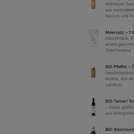
intensiver Ge
aus kontrolli
Backen und fü
Meersalz – 1 
Geschmack, nic
einem geschüt
Griechenland
BIO Pfeffer – 
Geschmacksnot
Aroma, aus ök
Landbau
BIO Tamari So
– dicke, gesc
aus biologisch
BIO Ahornsir