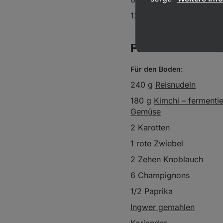
12,6 g Protein
Für 4 Portionen
Für den Boden:
240 g
Reisnudeln
180 g
Kimchi – fermentie
Gemüse
2 Karotten
1 rote Zwiebel
2 Zehen Knoblauch
6 Champignons
1/2 Paprika
Ingwer gemahlen