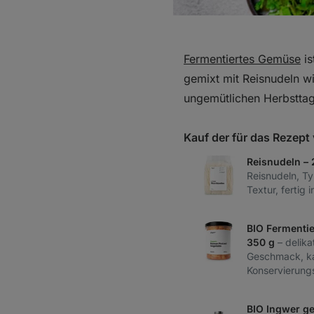
Fermentiertes Gemüse
is
gemixt mit Reisnudeln wi
ungemütlichen Herbsttag
Kauf der für das Rezep
Reisnudeln –
Reisnudeln, Typ
Textur, fertig 
BIO Fermenti
350 g
– delika
Geschmack, ka
Konservierungs
BIO Ingwer g