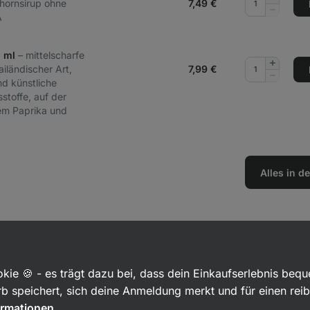
hornsirup ohne
7,49
€
hinzufüg
Menge
A
entferne
5 ml
– mittelscharfe
Menge
iländischer Art,
7,99
€
hinzufüg
Menge
d künstliche
entferne
stoffe, auf der
em Paprika und
Alles in 
tet
Verfahren
kie 🍪 - es trägt dazu bei, dass dein Einkaufserlebnis beq
b speichert, sich deine Anmeldung merkt und für einen rei
ormationen