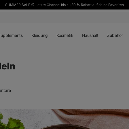
SUMMER SALE ⏰ Letzte Chance: bis zu 30 % Rabatt auf deine Favoriten
ü
Menü
Menü
Menü
Menü
en
öffnen
öffnen
öffnen
öffnen
Supplements
Kleidung
Kosmetik
Haushalt
Zubehör
eln
ntare