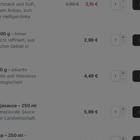
Menge
schmack und Duft,
3,99 €
3,19
€
hinzufüg
Menge
ertem Anbau, zum
entferne
r Heißgetränke
000 g
– feiner
Menge
ht raffiniert, aus
2,99
€
hinzufüg
Menge
zten Gebiet in
entferne
70 g
– pikante
Menge
e und intensives
4,49
€
hinzufüg
Menge
ologischem
entferne
jasauce – 250 ml
Menge
hmackvolle Sauce
5,99
€
hinzufüg
Menge
er Landwirtschaft
entferne
up – 250 ml
–
Menge