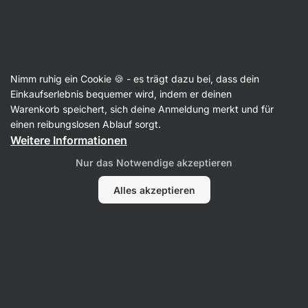
Aktin
Rezepte
Nimm ruhig ein Cookie 🍪 - es trägt dazu bei, dass dein
Hausgemachter Proteinpudding
Einkaufserlebnis bequemer wird, indem er deinen
Warenkorb speichert, sich deine Anmeldung merkt und für
Redaktion
einen reibungslosen Ablauf sorgt.
Weitere Informationen
15 Min.
Teilen
Kommentare
6
26
442
Nur das Notwendige akzeptieren
Alles akzeptieren