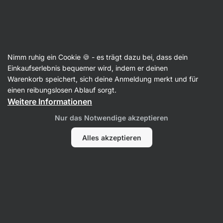
Aktin
Rezepte
Nimm ruhig ein Cookie 🍪 - es trägt dazu bei, dass dein
Cremiges One-Pan Tomatenrisotto
Einkaufserlebnis bequemer wird, indem er deinen
Warenkorb speichert, sich deine Anmeldung merkt und für
Karolína Kramářová
einen reibungslosen Ablauf sorgt.
Weitere Informationen
30 Min.
Teilen
Kommentare
120
1565
Nur das Notwendige akzeptieren
Alles akzeptieren