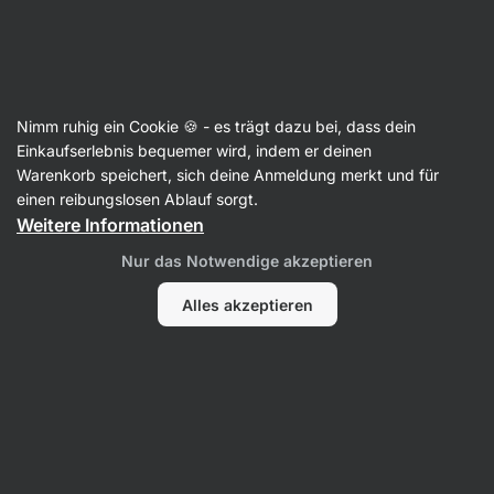
Aktin
Rezepte
Nimm ruhig ein Cookie 🍪 - es trägt dazu bei, dass dein
Hausgemachte Ingwerlimonade mit
Einkaufserlebnis bequemer wird, indem er deinen
Warenkorb speichert, sich deine Anmeldung merkt und für
Minze
einen reibungslosen Ablauf sorgt.
Weitere Informationen
Redaktion
Nur das Notwendige akzeptieren
15 Min.
Teilen
Kommentare
10
76
Alles akzeptieren