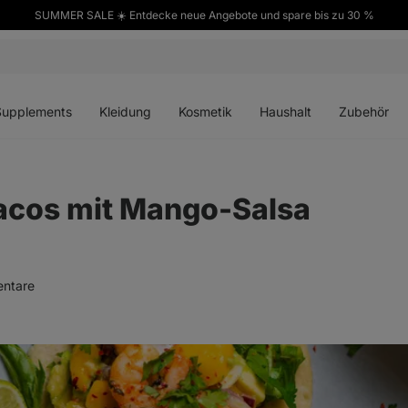
SUMMER SALE ☀️ Entdecke neue Angebote und spare bis zu 30 %
ü
Menü
Menü
Menü
Menü
en
öffnen
öffnen
öffnen
öffnen
Supplements
Kleidung
Kosmetik
Haushalt
Zubehör
acos mit Mango-Salsa
ntare