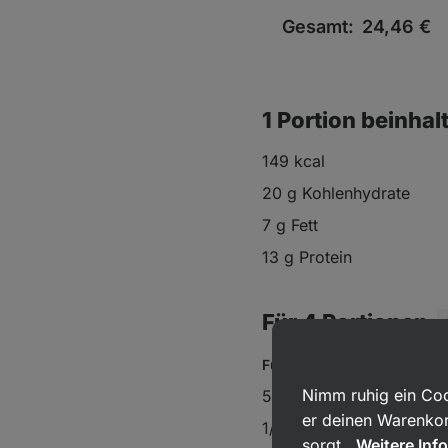
Gesamt:
24,46
€
1 Portion beinhal
149 kcal
20 g Kohlenhydrate
7 g Fett
13 g Protein
Für 4 Portionen
Für Garnelen:
Nimm ruhig ein Coo
500 g Garnelen
er deinen Warenkor
1/2 Teelöffel
Knoblauchg
sorgt.
Weitere Inf