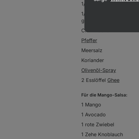
1/2 Teelöffel
Zwiebelgran
1/2 Teelöffel Kreuzkümm
gemahlen
Chili-Flocke
Pfeffer
Meersalz
Koriander
Olivenöl-Spray
2 Esslöffel
Ghee
Für die Mango-Salsa:
1 Mango
1 Avocado
1 rote Zwiebel
1 Zehe Knoblauch