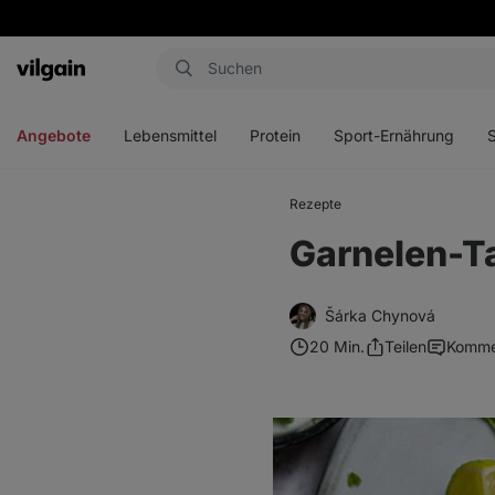
Aktin
Menü
Menü
Menü
Men
öffnen
öffnen
öffnen
öffn
Angebote
Lebensmittel
Protein
Sport-Ernährung
Rezepte
Garnelen-T
Šárka Chynová
20 Min.
Teilen
Komme