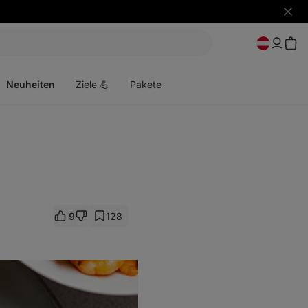
Benac
ausbl
Menü
öffnen
Neuheiten
Ziele 💪
Pakete
9
128