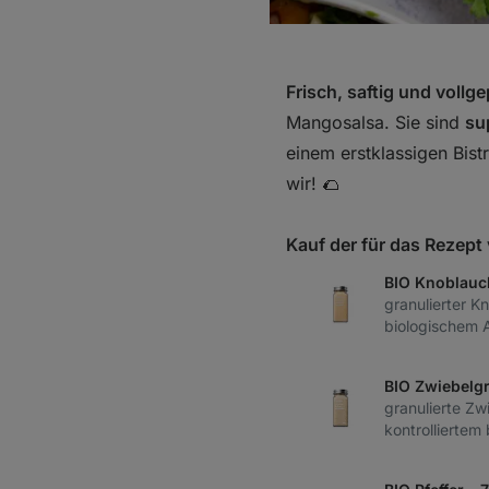
Frisch, saftig und voll
Mangosalsa. Sie sind
su
einem erstklassigen Bist
wir! 🌮
Kauf der für das Rezep
BIO Knoblauc
granulierter K
biologischem
BIO Zwiebelgr
granulierte Zw
kontrolliertem