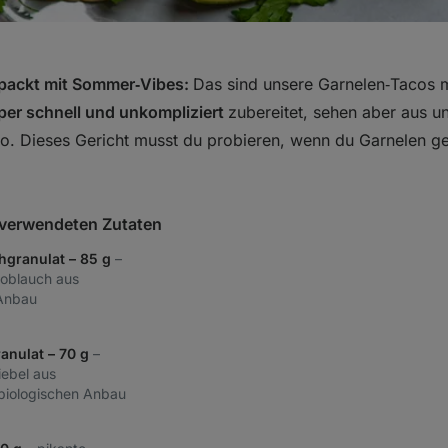
gepackt mit Sommer‑Vibes:
Das sind unsere Garnelen‑Tacos m
per schnell und unkompliziert
zubereitet, sehen aber aus 
ro. Dieses Gericht musst du probieren, wenn du Garnelen ge
t verwendeten Zutaten
hgranulat – 85 g
–
noblauch aus
 Anbau
anulat – 70 g
–
iebel aus
 biologischen Anbau