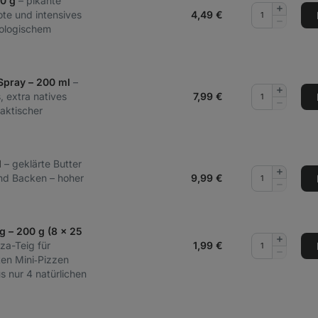
70 g
– pikante
Menge
e und intensives
4,49
€
hinzufüg
Menge
ologischem
entferne
Spray – 200 ml
–
Menge
, extra natives
7,99
€
hinzufüg
Menge
raktischer
entferne
l
– geklärte Butter
Menge
d Backen – hoher
9,99
€
hinzufüg
Menge
entferne
g – 200 g (8 x 25
Menge
zza-Teig für
1,99
€
hinzufüg
Menge
en Mini‑Pizzen
entferne
s nur 4 natürlichen