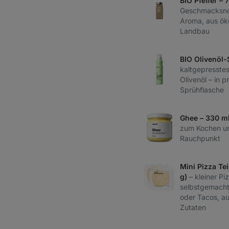
BIO Pfeffer – 
Geschmacksnot
Aroma, aus ök
Landbau
BIO Olivenöl-
kaltgepresstes
Olivenöl – in p
Sprühflasche
Ghee – 330 m
zum Kochen un
Rauchpunkt
Mini Pizza Tei
g)
– kleiner Pi
selbstgemacht
oder Tacos, au
Zutaten