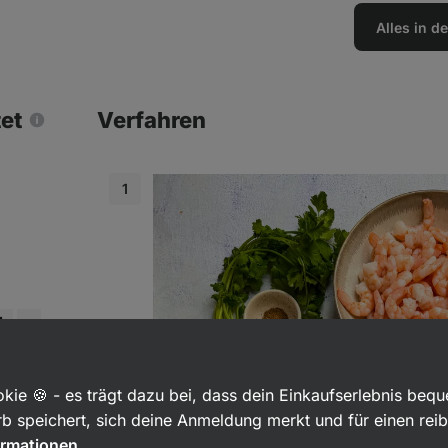
Alles in 
tet
Verfahren
kie 🍪 - es trägt dazu bei, dass dein Einkaufserlebnis beq
b speichert, sich deine Anmeldung merkt und für einen rei
ranulat
ormationen