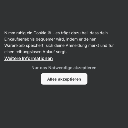
25:20:27
SUMMER SALE ⏰ Letzte Chance: bis zu 30 % sparen
Benachrichtigungen
ausblenden
Aktin
Nimm ruhig ein Cookie 🍪 - es trägt dazu bei, dass dein
Jasminreis
Einkaufserlebnis bequemer wird, indem er deinen
Warenkorb speichert, sich deine Anmeldung merkt und für
BIO Jasmin Reis
⁠–⁠ duftender Jasmin Reis für
einen reibungslosen Ablauf sorgt.
Risotto und Auflauf
Weitere Informationen
33 Bewertungen lesen
Bewertungen
33
Nur das Notwendige akzeptieren
Alles akzeptieren
Foto