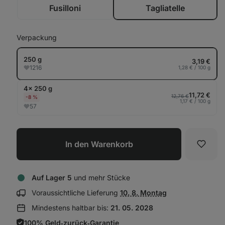
anz
Fusilloni
Tagliatelle
Verpackung
250 g
3,19 €
1216
1,28 € / 100 g
4× 250 g
11,72 €
12,76 €
-8 %
1,17 € / 100 g
57
In den Warenkorb
Favori
Auf Lager 5
und mehr Stücke
Lieferinformationen
Voraussichtliche Lieferung
10. 8. Montag
anzeigen:
Mindestens haltbar bis:
21. 05. 2028
100% Geld‑zurück‑Garantie