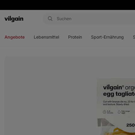
Aktin
Menü
Menü
Menü
Men
öffnen
öffnen
öffnen
öffn
Angebote
Lebensmittel
Protein
Sport-Ernährung