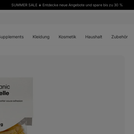
SUMMER SALE ☀️ Entdecke neue Angebote und spare bis zu 30 %
ü
Menü
Menü
Menü
Menü
en
öffnen
öffnen
öffnen
öffnen
Supplements
Kleidung
Kosmetik
Haushalt
Zubehör