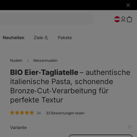
Benac
ausbl
Menü
öffnen
Neuheiten
Ziele 💪
Pakete
Nudeln
Weizennudeln
BIO Eier‑Tagliatelle
⁠–⁠ authentische
italienische Pasta, schonende
Bronze‑Cut‑Verarbeitung für
perfekte Textur
Bewertungen
34
33 Bewertungen lesen
Variante
in
Tab