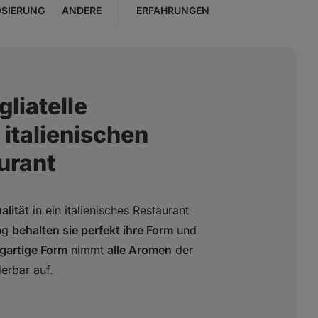
SIERUNG
ANDERE
ERFAHRUNGEN
liatelle
 italienischen
urant
alität
in ein italienisches Restaurant
ung
behalten sie perfekt ihre Form
und
igartige Form
nimmt
alle Aromen
der
erbar auf.