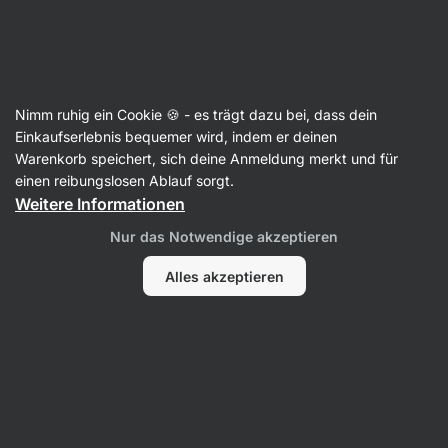
🔥 Dein Weekly Deal: Sichere dir bis zu 25 % Rabatt
Benachrichtigungen
ausblenden
Aktin
Nimm ruhig ein Cookie 🍪 - es trägt dazu bei, dass dein
Gefriergetrocknete Früchte
Einkaufserlebnis bequemer wird, indem er deinen
Warenkorb speichert, sich deine Anmeldung merkt und für
Gefriergetrocknete Kirschen
⁠–⁠ schonend
einen reibungslosen Ablauf sorgt.
gefriergetrocknet, leicht säuerlicher
Weitere Informationen
Geschmack, natürliche Quelle für Vitamine und
Nur das Notwendige akzeptieren
Melatonin
Alles akzeptieren
19 Bewertungen lesen
Bewertungen
25