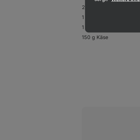
250 g Quark
1 Ei
1 Packung Lasagneplatt
150 g Käse