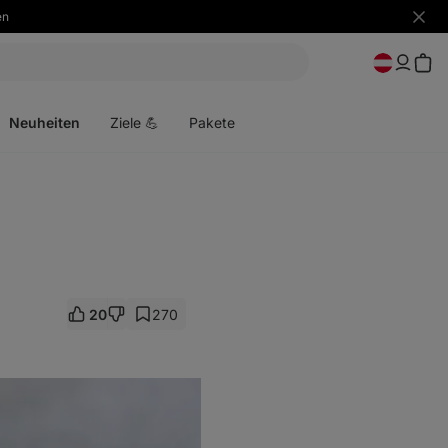
en
Benac
ausbl
Menü
öffnen
Neuheiten
Ziele 💪
Pakete
20
270