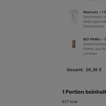
Meersalz – 1 
Geschmack, nic
einem geschüt
Griechenland
BIO Pfeffer – 
Geschmacksnot
Aroma, aus ök
Landbau
Gesamt:
26,36
€
1 Portion beinhal
627 kcal