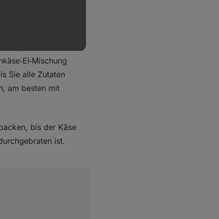
eine Schicht Lasagne
eiben, dann die
enkäse‑Ei‑Mischung
s Sie alle Zutaten
n, am besten mit
backen, bis der Käse
durchgebraten ist.