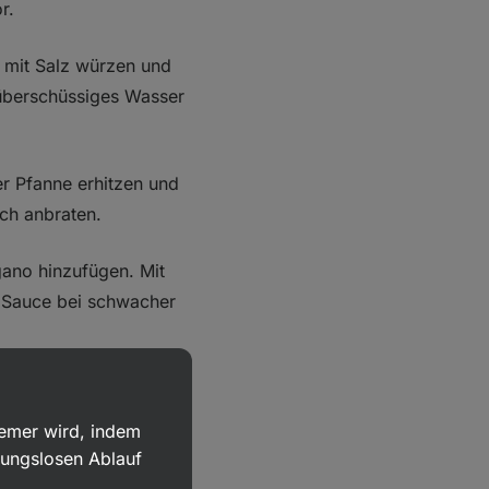
r.
 mit Salz würzen und
 überschüssiges Wasser
er Pfanne erhitzen und
ch anbraten.
no hinzufügen. Mit
 Sauce bei schwacher
 und mit Salz und
uemer wird, indem
bungslosen Ablauf
f der Verpackung al