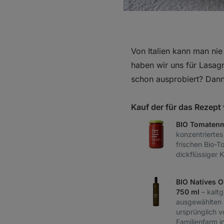
Von Italien kann man ni
haben wir uns für Lasag
schon ausprobiert? Dann
Kauf der für das Rezep
BIO Tomatenm
konzentrierte
frischen Bio-T
dickflüssiger 
BIO Natives Ol
750 ml
– kaltg
ausgewählten 
ursprünglich v
Familienfarm i