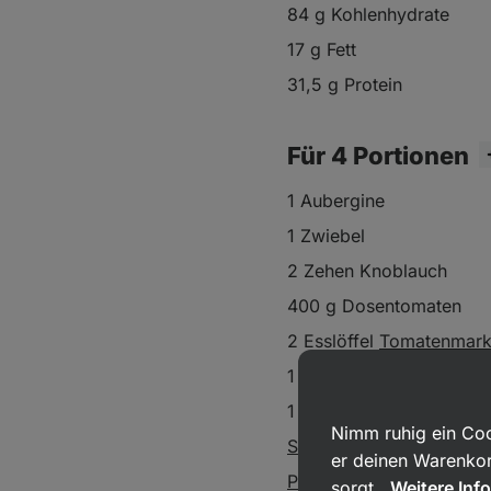
84 g Kohlenhydrate
17 g Fett
31,5 g Protein
Für 4 Portionen
1 Aubergine
1 Zwiebel
2 Zehen Knoblauch
400 g Dosentomaten
2 Esslöffel
Tomatenmar
1 Esslöffel
Olivenöl
1 Esslöffel Oregano
Nimm ruhig ein Coo
Salz
er deinen Warenkor
Pfeffer
sorgt.
Weitere Inf