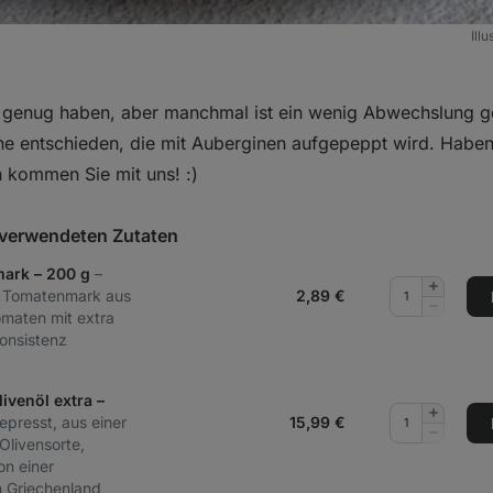
Ill
e genug haben, aber manchmal ist ein wenig Abwechslung ge
ne entschieden, die mit Auberginen aufgepeppt wird. Habe
 kommen Sie mit uns! :)
t verwendeten Zutaten
ark – 200 g
–
Menge
s Tomatenmark aus
2,89
€
hinzufüg
Menge
omaten mit extra
entferne
Konsistenz
ivenöl extra –
Menge
epresst, aus einer
15,99
€
hinzufüg
Menge
Olivensorte,
entferne
on einer
n Griechenland