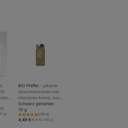
e
ner
BIO Pfeffer
⁠–⁠ pikante
cht
Geschmacksnote und
einem
intensives Aroma, aus
biet in
ökologischem Landbau
Schwarz gemahlen
631
70 g
oriten
00 g)
81
67
Bewertung
Favoriten
5.0/5,
4,49 €
(6,41 € / 100 g)
67
Rezensionen