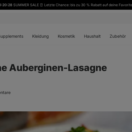
0:20:26
SUMMER SALE ⏰ Letzte Chance: bis zu 30 % Rabatt auf deine Favorit
ü
Menü
Menü
Menü
Menü
en
öffnen
öffnen
öffnen
öffnen
Supplements
Kleidung
Kosmetik
Haushalt
Zubehör
he Auberginen-Lasagne
ntare