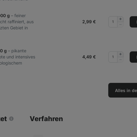
000 g
– feiner
Menge
ht raffiniert, aus
2,99
€
hinzufüg
Menge
zten Gebiet in
entferne
70 g
– pikante
Menge
e und intensives
4,49
€
hinzufüg
Menge
ologischem
entferne
Alles in 
tet
Verfahren