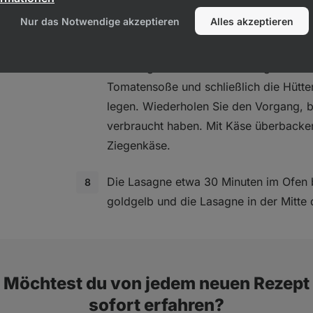
dente kochen.
Nur das Notwendige akzeptieren
Alles akzeptieren
Eine Auflaufform mit Öl einfetten und 
en
hineinlegen. Darauf die Auberginensch
Tomatensoße und schließlich die Hütt
legen. Wiederholen Sie den Vorgang, bi
verbraucht haben. Mit Käse überbacke
Ziegenkäse.
Die Lasagne etwa 30 Minuten im Ofen 
goldgelb und die Lasagne in der Mitte 
Möchtest du von jedem neuen Rezept
sofort erfahren?