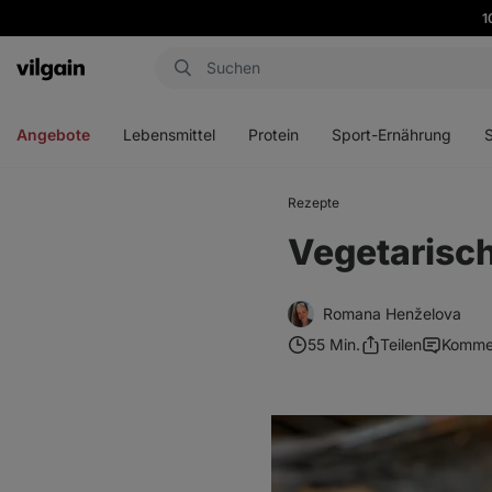
1
Aktin
Menü
Menü
Menü
Men
öffnen
öffnen
öffnen
öffn
Angebote
Lebensmittel
Protein
Sport-Ernährung
Rezepte
Vegetarisc
Romana Henželova
55 Min.
Teilen
Komme