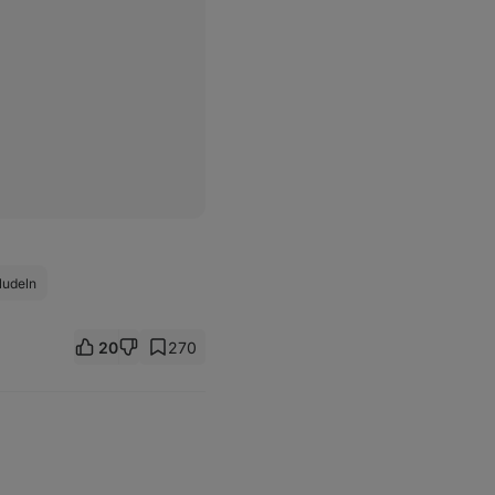
udeln
20
270