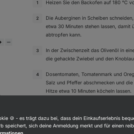
Heizen Sie den Backofen auf 180 °C vo
Die Auberginen in Scheiben schneiden,
etwa 30 Minuten stehen lassen, damit
abtropfen kann.
In der Zwischenzeit das Olivenöl in ein
die gehackte Zwiebel und den Knoblau
Dosentomaten, Tomatenmark und Orega
Salz und Pfeffer abschmecken und die
Hitze etwa 10 Minuten köcheln lassen.
k
Den Hüttenkäse mit dem Ei vermischen
Pfeffer würzen.
kie 🍪 - es trägt dazu bei, dass dein Einkaufserlebnis beq
b speichert, sich deine Anmeldung merkt und für einen rei
Die Lasagne nach den Anweisungen au
ormationen