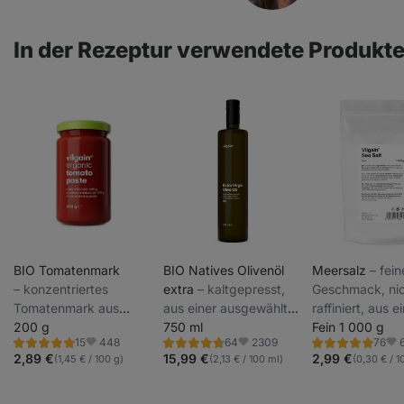
In der Rezeptur verwendete Produkt
BIO Tomatenmark
BIO Natives Olivenöl
Meersalz
⁠–⁠ fei
⁠–⁠ konzentriertes
extra
⁠–⁠ kaltgepresst,
Geschmack, ni
Tomatenmark aus
aus einer ausgewählten
raffiniert, aus 
frischen Bio-Tomaten
200 g
Olivensorte,
750 ml
geschützten Ge
Fein 1 000 g
448
2309
15
64
76
mit extra dickflüssiger
ursprünglich von einer
Griechenland
Bewertung
Bewertung
Bewertung
Favoriten
Favoriten
Fav
4.9/5,
4.8/5,
4.8/5,
2,89 €
15,99 €
2,99 €
(1,45 € / 100 g)
(2,13 € / 100 ml)
(0,30 € / 1
Konsistenz
Familienfarm in
15
64
76
Rezensionen
Rezensionen
Rezensionen
Griechenland