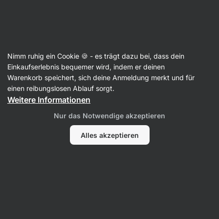
SUMMER SALE ☀️ Entdecke neue Angebote und spare bis zu 30 %
Benachrichtigungen
ausblenden
Aktin
Nimm ruhig ein Cookie 🍪 - es trägt dazu bei, dass dein
Antioxidantien
Einkaufserlebnis bequemer wird, indem er deinen
Warenkorb speichert, sich deine Anmeldung merkt und für
Liposomales Glutathion
⁠–⁠ Unterstützung der
einen reibungslosen Ablauf sorgt.
antioxidativen Kapazität, ausgezeichnet
Weitere Informationen
bioverfügbare liposomale Form, geeignet für
Nur das Notwendige akzeptieren
Sportler
Alles akzeptieren