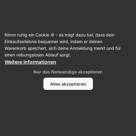
SUMMER SALE ☀️ Entdecke neue Angebote und spare bis zu 30 %
Benachrichtigungen
ausblenden
Aktin
Nimm ruhig ein Cookie 🍪 - es trägt dazu bei, dass dein
Süße Nüsse
Einkaufserlebnis bequemer wird, indem er deinen
Warenkorb speichert, sich deine Anmeldung merkt und für
Karamellisierte Cashewkerne ⁠–⁠ Honig
⁠–⁠ süße
einen reibungslosen Ablauf sorgt.
knusprige Delikatesse aus frischen
Weitere Informationen
Cashewkernen
Nur das Notwendige akzeptieren
88 Bewertungen lesen
Bewertungen
89
Alles akzeptieren