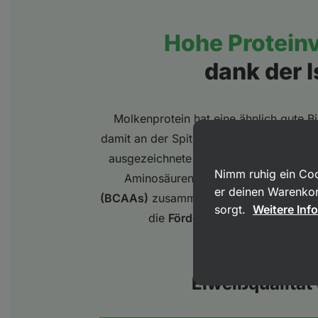
Hohe Protein
dank der 
Molkenprotein hat eine ähnlich gute Bi
damit an der Spitze der Verfügbarkeit fü
ausgezeichnete Verdaulichkeit und enthä
Nimm ruhig ein Coo
Aminosäuren - darunter
mehr als 2
er deinen Warenkor
(BCAAs)
zusammen mit Leucin. Diese Am
sorgt.
Weitere Inf
die
Förderung des Muskelwach
Eiweißqualität