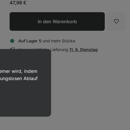
47,98 €
In den Warenkorb
Favori
Auf Lager 5
und mehr Stücke
Lieferinformationen
Voraussichtliche Lieferung
11. 8. Dienstag
anzeigen:
uemer wird, indem
bungslosen Ablauf