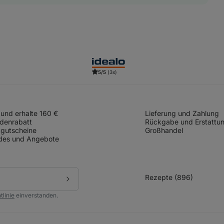
5/5
(3x)
und erhalte 160 €
Lieferung und Zahlung
denrabatt
Rückgabe und Erstattu
gutscheine
Großhandel
des und Angebote
Rezepte (896)
Abonnieren
tlinie
einverstanden.