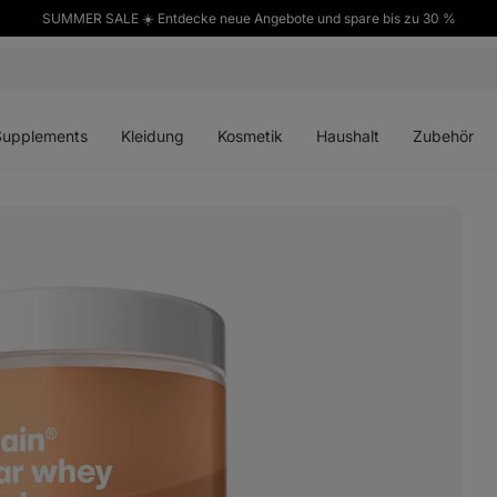
SUMMER SALE ☀️ Entdecke neue Angebote und spare bis zu 30 %
ü
Menü
Menü
Menü
Menü
en
öffnen
öffnen
öffnen
öffnen
Supplements
Kleidung
Kosmetik
Haushalt
Zubehör