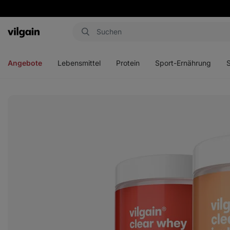
Aktin
Menü
Menü
Menü
Men
öffnen
öffnen
öffnen
öffn
Angebote
Lebensmittel
Protein
Sport-Ernährung