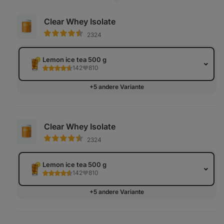
Clear Whey Isolate
2324
Lemon ice tea 500 g
142
810
+5 andere Variante
Clear Whey Isolate
2324
Lemon ice tea 500 g
142
810
+5 andere Variante