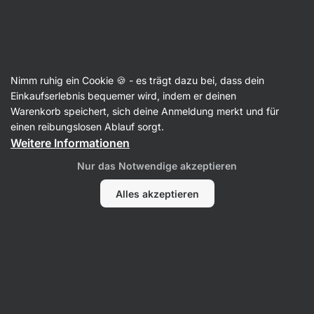
47:23:44
SUMMER SALE ⏰ Letzte Chance: bis zu 30 % sparen
Benachrichtigungen
ausblenden
Aktin
Nimm ruhig ein Cookie 🍪 - es trägt dazu bei, dass dein
Heiße Schokolade
Einkaufserlebnis bequemer wird, indem er deinen
Warenkorb speichert, sich deine Anmeldung merkt und für
BIO Trinkschokolade
einen reibungslosen Ablauf sorgt.
⁠–⁠ Bean‑to‑Bar‑Auswahlbohnen aus Uganda für
Weitere Informationen
einen reichen Kakaogeschmack und eine
Nur das Notwendige akzeptieren
samtig‑zarte Konsistenz
Alles akzeptieren
41 Bewertungen lesen
Bewertungen
44