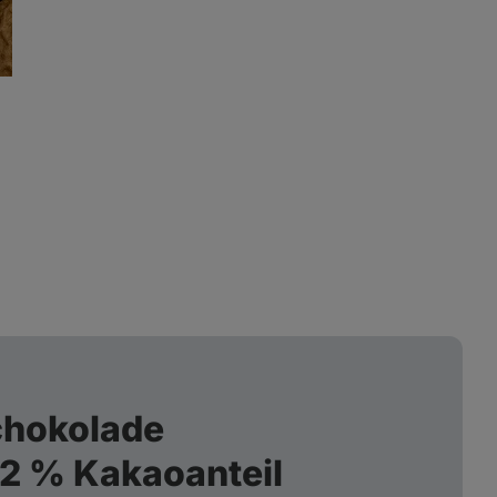
Voll mit Vitaminen,
Mineralstoffen und
Ballaststoffen
chokolade
52 % Kakaoanteil