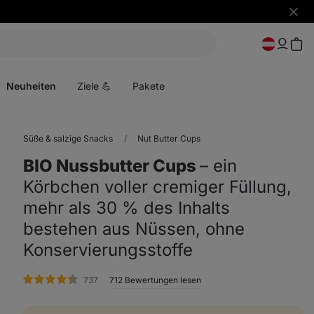
Benac
ausbl
Menü
öffnen
Neuheiten
Ziele 💪
Pakete
Süße & salzige Snacks
Nut Butter Cups
BIO Nussbutter Cups
⁠–⁠ ein
Körbchen voller cremiger Füllung,
mehr als 30 % des Inhalts
bestehen aus Nüssen, ohne
Konservierungsstoffe
Bewertungen
737
712 Bewertungen lesen