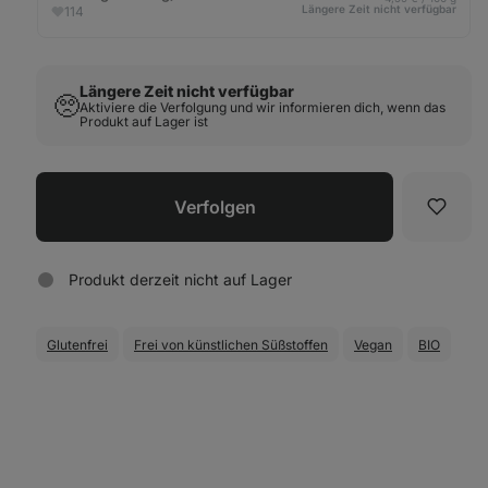
Längere Zeit nicht verfügbar
114
Längere Zeit nicht verfügbar
🥺
Aktiviere die Verfolgung und wir informieren dich, wenn das
Produkt auf Lager ist
Verfolgen
Favori
Produkt derzeit nicht auf Lager
Glutenfrei
Frei von künstlichen Süßstoffen
Vegan
BIO