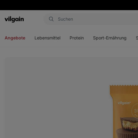
Aktin
Menü
Menü
Menü
Men
öffnen
öffnen
öffnen
öffn
Angebote
Lebensmittel
Protein
Sport-Ernährung