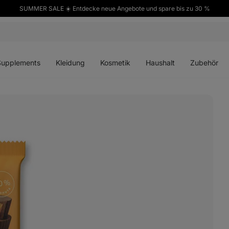
SUMMER SALE ☀️ Entdecke neue Angebote und spare bis zu 30 %
ü
Menü
Menü
Menü
Menü
en
öffnen
öffnen
öffnen
öffnen
Supplements
Kleidung
Kosmetik
Haushalt
Zubehör