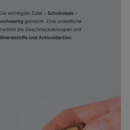
 Die wichtigste Zutat –
Schokolade
–
 hochwertig
gemacht. Eine ordentliche
verwöhnt die Geschmacksknospen und
e Mineralstoffe und Antioxidantien
.