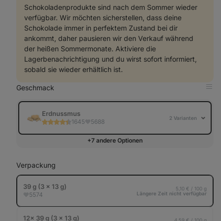
Schokoladenprodukte sind nach dem Sommer wieder
verfügbar. Wir möchten sicherstellen, dass deine
Schokolade immer in perfektem Zustand bei dir
ankommt, daher pausieren wir den Verkauf während
der heißen Sommermonate. Aktiviere die
Lagerbenachrichtigung und du wirst sofort informiert,
sobald sie wieder erhältlich ist.
Geschmack
in
Tab
anz
Erdnussmus
2 Varianten
1645
5688
+7 andere Optionen
Verpackung
39 g (3 x 13 g)
5,10 € / 100 g
Längere Zeit nicht verfügbar
5574
12× 39 g (3 x 13 g)
4,59 € / 100 g