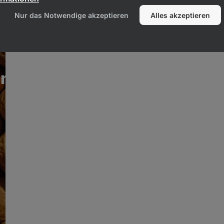
Nur das Notwendige akzeptieren
Alles akzeptieren
nussbutteranteil
Schonend trocken geröstet
und fein gemahlen