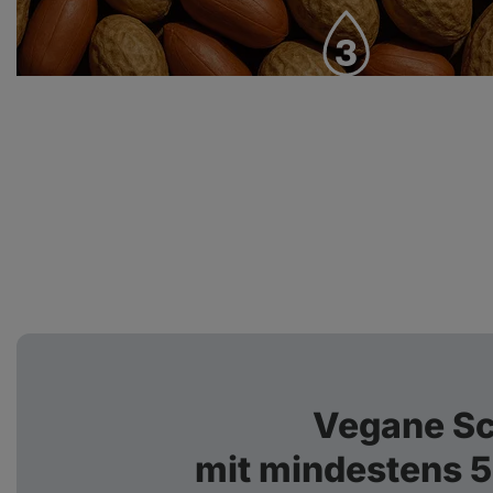
Ungesättigte Fette in ihrer
natürlichen Form
Vegane S
mit mindestens 